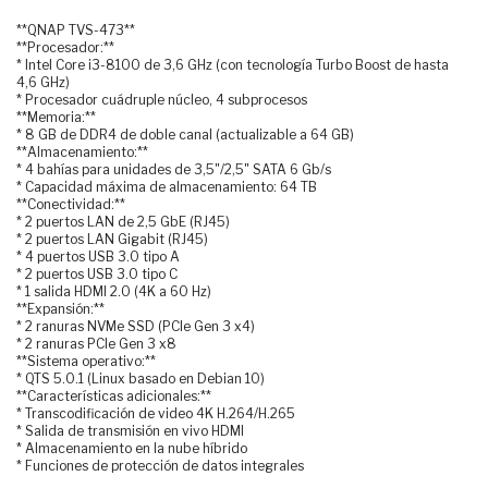
**QNAP TVS-473**
**Procesador:**
* Intel Core i3-8100 de 3,6 GHz (con tecnología Turbo Boost de hasta
4,6 GHz)
* Procesador cuádruple núcleo, 4 subprocesos
**Memoria:**
* 8 GB de DDR4 de doble canal (actualizable a 64 GB)
**Almacenamiento:**
* 4 bahías para unidades de 3,5"/2,5" SATA 6 Gb/s
* Capacidad máxima de almacenamiento: 64 TB
**Conectividad:**
* 2 puertos LAN de 2,5 GbE (RJ45)
* 2 puertos LAN Gigabit (RJ45)
* 4 puertos USB 3.0 tipo A
* 2 puertos USB 3.0 tipo C
* 1 salida HDMI 2.0 (4K a 60 Hz)
**Expansión:**
* 2 ranuras NVMe SSD (PCIe Gen 3 x4)
* 2 ranuras PCIe Gen 3 x8
**Sistema operativo:**
* QTS 5.0.1 (Linux basado en Debian 10)
**Características adicionales:**
* Transcodificación de video 4K H.264/H.265
* Salida de transmisión en vivo HDMI
* Almacenamiento en la nube híbrido
* Funciones de protección de datos integrales