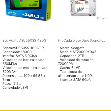
Ssd Adata ASU650SS-480GT-R...
FireCuda Disco Duro Seagate...
AdataASU650SS-480GT-R
- Marca: Seagate
Capacidad: 480GB
- Modelo: ST2000DX002
Interfaz: SATA 6.0Gb/s
- Capacidad: 2TB
Velocidad de lectura: hasta
- Velocidad de rotación:
550MB/s
7200RPM
Velocidad de escritura: hasta
- Cache: 64MB
520MB/s
- Tecnología de
Dimensiones: 100 x 69.85 x
almacenamiento: HDD
7mm
- Interfaz: SATA 6Gb/s
Peso: 47.5g
Controlador: SMI