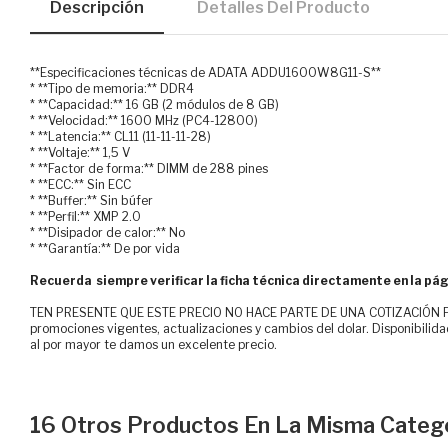
Descripción
Detalles Del Producto
**Especificaciones técnicas de ADATA ADDU1600W8G11-S**
* **Tipo de memoria:** DDR4
* **Capacidad:** 16 GB (2 módulos de 8 GB)
* **Velocidad:** 1600 MHz (PC4-12800)
* **Latencia:** CL11 (11-11-11-28)
* **Voltaje:** 1,5 V
* **Factor de forma:** DIMM de 288 pines
* **ECC:** Sin ECC
* **Buffer:** Sin búfer
* **Perfil:** XMP 2.0
* **Disipador de calor:** No
* **Garantía:** De por vida
Recuerda siempre verificar la ficha técnica directamente en la pág
TEN PRESENTE QUE ESTE PRECIO NO HACE PARTE DE UNA COTIZACIÓN FOR
promociones vigentes, actualizaciones y cambios del dolar. Disponibilida
al por mayor te damos un excelente precio.
16 Otros Productos En La Misma Catego