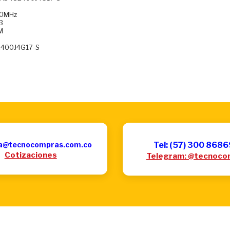
00MHz
B
M
2400J4G17-S
a@tecnocompras.com.co
Tel: (57) 300 868
Cotizaciones
Telegram: @tecnoco