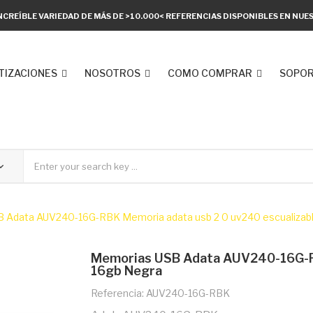
NCREÍBLE VARIEDAD DE MÁS DE >10.000< REFERENCIAS DISPONIBLES EN NU
TIZACIONES
NOSOTROS
COMO COMPRAR
SOPOR
 Adata AUV240-16G-RBK Memoria adata usb 2 0 uv240 escualizabl
Memorias USB Adata AUV240-16G-RB
16gb Negra
Referencia: AUV240-16G-RBK