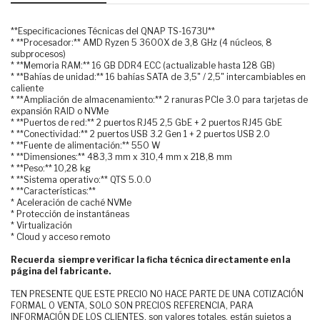
**Especificaciones Técnicas del QNAP TS-1673U**
* **Procesador:** AMD Ryzen 5 3600X de 3,8 GHz (4 núcleos, 8
subprocesos)
* **Memoria RAM:** 16 GB DDR4 ECC (actualizable hasta 128 GB)
* **Bahías de unidad:** 16 bahías SATA de 3,5" / 2,5" intercambiables en
caliente
* **Ampliación de almacenamiento:** 2 ranuras PCIe 3.0 para tarjetas de
expansión RAID o NVMe
* **Puertos de red:** 2 puertos RJ45 2,5 GbE + 2 puertos RJ45 GbE
* **Conectividad:** 2 puertos USB 3.2 Gen 1 + 2 puertos USB 2.0
* **Fuente de alimentación:** 550 W
* **Dimensiones:** 483,3 mm x 310,4 mm x 218,8 mm
* **Peso:** 10,28 kg
* **Sistema operativo:** QTS 5.0.0
* **Características:**
* Aceleración de caché NVMe
* Protección de instantáneas
* Virtualización
* Cloud y acceso remoto
Recuerda siempre verificar la ficha técnica directamente en la
página del fabricante.
TEN PRESENTE QUE ESTE PRECIO NO HACE PARTE DE UNA COTIZACIÓN
FORMAL O VENTA, SOLO SON PRECIOS REFERENCIA, PARA
INFORMACIÓN DE LOS CLIENTES. son valores totales, están sujetos a