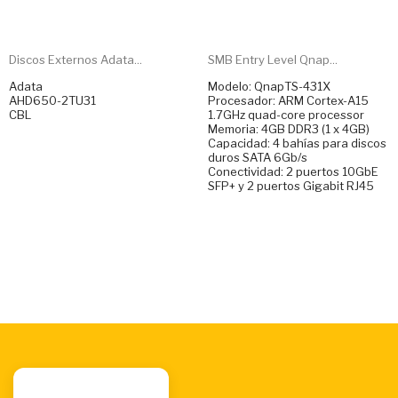
Discos Externos Adata...
SMB Entry Level Qnap...
Adata
Modelo: QnapTS-431X
AHD650-2TU31
Procesador: ARM Cortex-A15
CBL
1.7GHz quad-core processor
Memoria: 4GB DDR3 (1 x 4GB)
Capacidad: 4 bahías para discos
duros SATA 6Gb/s
Conectividad: 2 puertos 10GbE
SFP+ y 2 puertos Gigabit RJ45