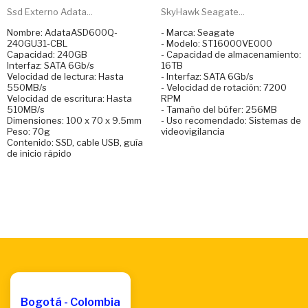
Ssd Externo Adata...
SkyHawk Seagate...
Nombre: AdataASD600Q-
- Marca: Seagate
240GU31-CBL
- Modelo: ST16000VE000
Capacidad: 240GB
- Capacidad de almacenamiento:
Interfaz: SATA 6Gb/s
16TB
Velocidad de lectura: Hasta
- Interfaz: SATA 6Gb/s
550MB/s
- Velocidad de rotación: 7200
Velocidad de escritura: Hasta
RPM
510MB/s
- Tamaño del búfer: 256MB
Dimensiones: 100 x 70 x 9.5mm
- Uso recomendado: Sistemas de
Peso: 70g
videovigilancia
Contenido: SSD, cable USB, guía
de inicio rápido
Bogotá - Colombia