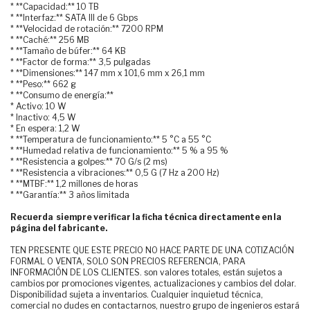
* **Capacidad:** 10 TB
* **Interfaz:** SATA III de 6 Gbps
* **Velocidad de rotación:** 7200 RPM
* **Caché:** 256 MB
* **Tamaño de búfer:** 64 KB
* **Factor de forma:** 3,5 pulgadas
* **Dimensiones:** 147 mm x 101,6 mm x 26,1 mm
* **Peso:** 662 g
* **Consumo de energía:**
* Activo: 10 W
* Inactivo: 4,5 W
* En espera: 1,2 W
* **Temperatura de funcionamiento:** 5 °C a 55 °C
* **Humedad relativa de funcionamiento:** 5 % a 95 %
* **Resistencia a golpes:** 70 G/s (2 ms)
* **Resistencia a vibraciones:** 0,5 G (7 Hz a 200 Hz)
* **MTBF:** 1,2 millones de horas
* **Garantía:** 3 años limitada
Recuerda siempre verificar la ficha técnica directamente en la
página del fabricante.
TEN PRESENTE QUE ESTE PRECIO NO HACE PARTE DE UNA COTIZACIÓN
FORMAL O VENTA, SOLO SON PRECIOS REFERENCIA, PARA
INFORMACIÓN DE LOS CLIENTES. son valores totales, están sujetos a
cambios por promociones vigentes, actualizaciones y cambios del dolar.
Disponibilidad sujeta a inventarios. Cualquier inquietud técnica,
comercial no dudes en contactarnos, nuestro grupo de ingenieros estará