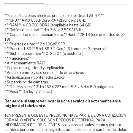
**Especificaciones técnicas principales del QnapTVS-471**
* **CPU:** AMD Quad-Core RX-421BD de 2,1 GHz
* **RAM:** 4 GB ECC DDR4 (ampliable hasta 64 GB)
* **Bahías de unidad:** 4 x 3,5" o 2,5" SATA III
* **Capacidad de almacenamiento:** Hasta 128 TB (con unidades de 32
TB)
* **Puertos de red:** 2 x 10GbE SFP+
* **Puertos USB:** 5 x USB 3.2 Gen 1 (3 frontales, 2 traseros)
* **Sistema operativo:** QTS 5.0.1 (o posterior)
* **Funciones:**
* Almacenamiento RAID
* Copias de seguridad y replicación
* Acceso remoto y uso compartido de archivos
* Virtualización y contenedorización
* Supervisión de cámaras
* **Dimensiones:** 211 x 162 x 227 mm (8,3 x 6,4 x 8,9 pulgadas)
* **Peso:** 3,5 kg (7,7 libras)
Recuerda siempre verificar la ficha técnica directamente en la
página del fabricante.
TEN PRESENTE QUE ESTE PRECIO NO HACE PARTE DE UNA COTIZACIÓN
FORMAL O VENTA, SOLO SON PRECIOS REFERENCIA, PARA
INFORMACIÓN DE LOS CLIENTES. son valores totales, están sujetos a
cambios por promociones vigentes, actualizaciones y cambios del dolar.