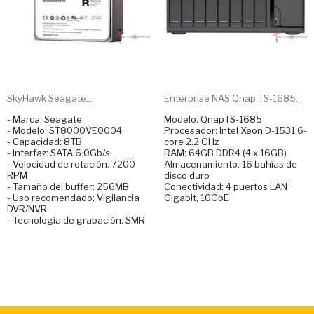
SkyHawk Seagate...
Enterprise NAS Qnap TS-1685...
- Marca: Seagate
Modelo: QnapTS-1685
- Modelo: ST8000VE0004
Procesador: Intel Xeon D-1531 6-
- Capacidad: 8TB
core 2.2 GHz
- Interfaz: SATA 6.0Gb/s
RAM: 64GB DDR4 (4 x 16GB)
- Velocidad de rotación: 7200
Almacenamiento: 16 bahías de
RPM
disco duro
- Tamaño del buffer: 256MB
Conectividad: 4 puertos LAN
- Uso recomendado: Vigilancia
Gigabit, 10GbE
DVR/NVR
- Tecnología de grabación: SMR