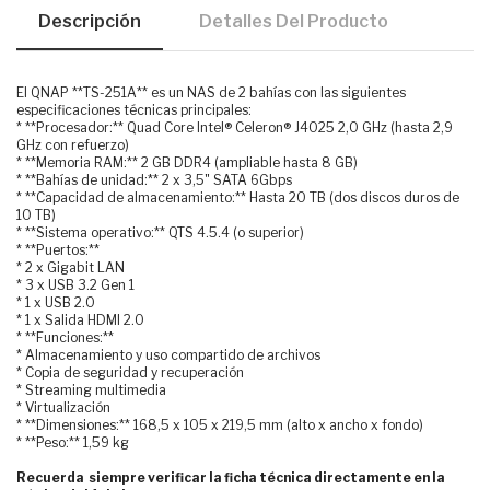
Descripción
Detalles Del Producto
El QNAP **TS-251A** es un NAS de 2 bahías con las siguientes
especificaciones técnicas principales:
* **Procesador:** Quad Core Intel® Celeron® J4025 2,0 GHz (hasta 2,9
GHz con refuerzo)
* **Memoria RAM:** 2 GB DDR4 (ampliable hasta 8 GB)
* **Bahías de unidad:** 2 x 3,5" SATA 6Gbps
* **Capacidad de almacenamiento:** Hasta 20 TB (dos discos duros de
10 TB)
* **Sistema operativo:** QTS 4.5.4 (o superior)
* **Puertos:**
* 2 x Gigabit LAN
* 3 x USB 3.2 Gen 1
* 1 x USB 2.0
* 1 x Salida HDMI 2.0
* **Funciones:**
* Almacenamiento y uso compartido de archivos
* Copia de seguridad y recuperación
* Streaming multimedia
* Virtualización
* **Dimensiones:** 168,5 x 105 x 219,5 mm (alto x ancho x fondo)
* **Peso:** 1,59 kg
Recuerda siempre verificar la ficha técnica directamente en la