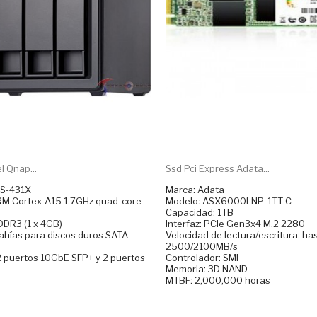
l Qnap...
Ssd Pci Express Adata...
S-431X
Marca: Adata
RM Cortex-A15 1.7GHz quad-core
Modelo: ASX6000LNP-1TT-C
Capacidad: 1TB
DR3 (1 x 4GB)
Interfaz: PCIe Gen3x4 M.2 2280
ahías para discos duros SATA
Velocidad de lectura/escritura: ha
2500/2100MB/s
2 puertos 10GbE SFP+ y 2 puertos
Controlador: SMI
Memoria: 3D NAND
MTBF: 2,000,000 horas