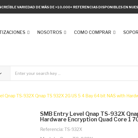
NCREÍBLE VARIEDAD DE MÁS DE >10.000< REFERENCIAS DISPONIBLES EN NU
TIZACIONES
NOSOTROS
COMO COMPRAR
SOPOR
el Qnap TS-932X Qnap TS 932X 2G US 5 4 Bay 64 bit NAS with Hard
SMB Entry Level Qnap TS-932X Qnap
Hardware Encryption Quad Core 1 
Referencia: TS-932X