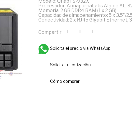
Modelo: QnapTS-932X
Procesador: AnnapurnaLabs Alpine AL-32
Memoria: 2 GB DDR4 RAM (1 x 2 GB)
Capacidad de almacenamiento: 5 x 3.5"/2.
Conectividad: 2 x RJ45 Gigabit Ethernet, 3 
Compartir
Solicita el precio via WhatsApp
Solicita tu cotización
Cómo comprar