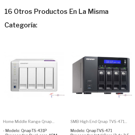
16 Otros Productos En La Misma
Categoría:
Home Middle Range Qnap...
SMB High End Qnap TVS-471...
- Modelo: QnapTS-431P
Modelo: QnapTVS-471