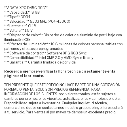
**ADATA XPG D45G RGB**
* **Capacidad:** 8 GB
* **Tipo:** DDR4
* **Velocidad:** 5333 MHz (PC4-43000)
* **Latencia:** CL18
* **Voltaje:** 1,5 V
* **Disipador de calor:** Disipador de calor de aluminio de perfil bajo con
iluminación RGB
* **Efectos de iluminación:** 16,8 millones de colores personalizables con
patrones y efectos preprogramados
* **Software de control:** Software XPG RGB Sync
* **Compatibilidad:** Intel XMP 2.0 y AMD Ryzen Ready
* **Garantía:** Garantía limitada de por vida
Recuerda siempre verificar la ficha técnica directamente en la
página del fabricante.
TEN PRESENTE QUE ESTE PRECIO NO HACE PARTE DE UNA COTIZACIÓN
FORMAL O VENTA, SOLO SON PRECIOS REFERENCIA, PARA
INFORMACIÓN DE LOS CLIENTES. son valores totales, están sujetos a
cambios por promociones vigentes, actualizaciones y cambios del dolar.
Disponibilidad sujeta a inventarios. Cualquier inquietud técnica,
comercial no dudes en contactarnos, nuestro grupo de ingenieros estará
a tu servicio. Para ventas al por mayor te damos un excelente precio.