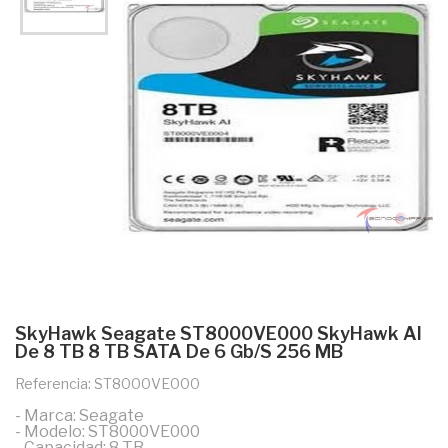
SkyHawk Seagate ST8000VE000 SkyHawk AI
De 8 TB 8 TB SATA De 6 Gb/s 256 MB
Referencia: ST8000VE000
- Marca: Seagate
- Modelo: ST8000VE000
- Capacidad: 8 TB