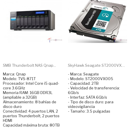
SMB Thunderbolt NAS Qnap...
SkyHawk Seagate ST2000VX005...
Marca: Qnap
- Marca: Seagate
Modelo: TVS-871T
- Modelo: ST2000VX005
Procesador: Intel Core i5 quad-
- Capacidad: 2TB
core 3.6GHz
- Velocidad de transferencia:
Memoria RAM: 16GB DDR3L
6Gb/s
(ampliable a 32GB)
- Interfaz: SATA 6Gb/s
Almacenamiento: 8 bahías de
- Tipo de disco duro: para
disco duro
videovigilancia
Conectividad: 4 puertos LAN, 2
- Tamaño: 3.5 pulgadas
puertos Thunderbolt, 2 puertos
HDMI
Capacidad máxima bruta: 80TB