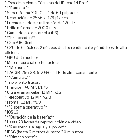
**Especificaciones Técnicas del iPhone 14 Pro**
* **Pantalla:**
* Super Retina XDR OLED de 6,1 pulgadas
* Resolución de 2556 x 1179 píxeles
* Frecuencia de actualización de 120 Hz
* Brillo máximo de 2000 nits
* Gama de colores amplia (P3)
* **Procesador:**
* Chip A16 Bionic
* CPU de 6 núcleos: 2 núcleos de alto rendimiento y 4 núcleos de alta
eficiencia
* GPU de 5 núcleos
* Motor neuronal de 16 núcleos
* **Memoria:**
* 128 GB, 256 GB, 512 GB o 1 TB de almacenamiento
* **Cámaras:**
* Triple lente trasera:
* Principal: 48 MP, f/1,78
* Ultra gran angular: 12 MP, f/2,2
* Teleobjetivo: 12 MP, f/2,8
* Frontal: 12 MP, f/1,9
* **Sistema operativo:**
* iOS 16
* **Duración de la batería:**
* Hasta 23 horas de reproducción de vídeo
* **Resistencia al agua y al polvo:**
* IP68 (hasta 6 metros durante 30 minutos)
* **Dimensiones:**