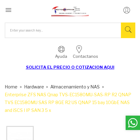

Ayuda
Contactanos
SOLICITA EL
PRECIO O COTIZACION AQUI
Home
Hardware
Almacenamiento y NAS
Enterprise ZFS NAS Qnap TVS-EC1580MU-SAS-RP R2 QNAP
TVS EC1580MU SAS RP 8GE R2 US QNAP 15 bay 10GbE NAS
and iSCS I IP SAN 3 5 x