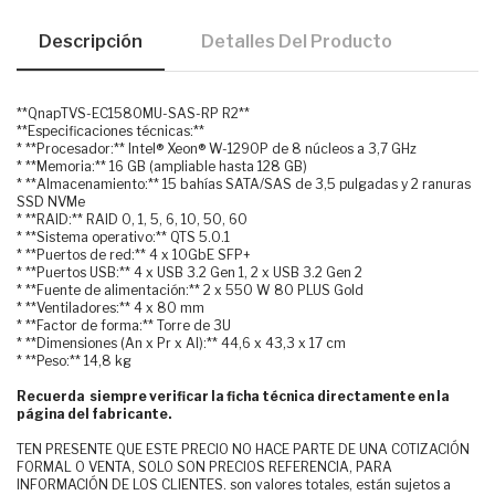
Descripción
Detalles Del Producto
**QnapTVS-EC1580MU-SAS-RP R2**
**Especificaciones técnicas:**
* **Procesador:** Intel® Xeon® W-1290P de 8 núcleos a 3,7 GHz
* **Memoria:** 16 GB (ampliable hasta 128 GB)
* **Almacenamiento:** 15 bahías SATA/SAS de 3,5 pulgadas y 2 ranuras
SSD NVMe
* **RAID:** RAID 0, 1, 5, 6, 10, 50, 60
* **Sistema operativo:** QTS 5.0.1
* **Puertos de red:** 4 x 10GbE SFP+
* **Puertos USB:** 4 x USB 3.2 Gen 1, 2 x USB 3.2 Gen 2
* **Fuente de alimentación:** 2 x 550 W 80 PLUS Gold
* **Ventiladores:** 4 x 80 mm
* **Factor de forma:** Torre de 3U
* **Dimensiones (An x Pr x Al):** 44,6 x 43,3 x 17 cm
* **Peso:** 14,8 kg
Recuerda siempre verificar la ficha técnica directamente en la
página del fabricante.
TEN PRESENTE QUE ESTE PRECIO NO HACE PARTE DE UNA COTIZACIÓN
FORMAL O VENTA, SOLO SON PRECIOS REFERENCIA, PARA
INFORMACIÓN DE LOS CLIENTES. son valores totales, están sujetos a