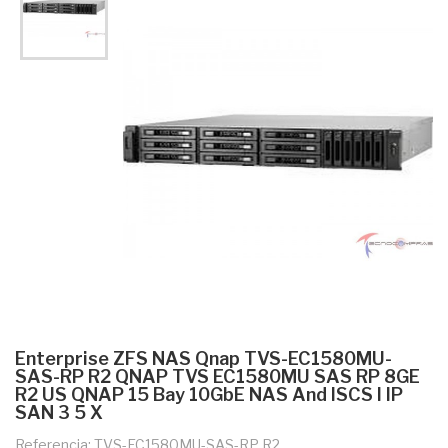
Enterprise ZFS NAS Qnap TVS-EC1580MU-
SAS-RP R2 QNAP TVS EC1580MU SAS RP 8GE
R2 US QNAP 15 Bay 10GbE NAS And ISCS I IP
SAN 3 5 X
Referencia: TVS-EC1580MU-SAS-RP R2