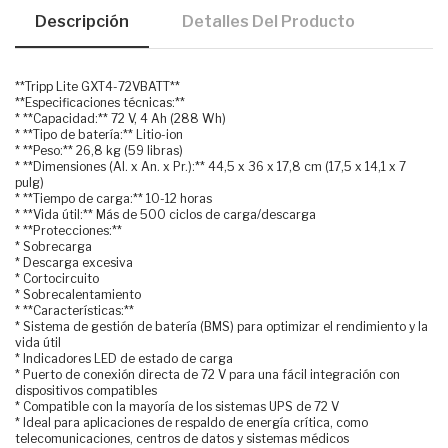
Descripción
Detalles Del Producto
**Tripp Lite GXT4-72VBATT**
**Especificaciones técnicas:**
* **Capacidad:** 72 V, 4 Ah (288 Wh)
* **Tipo de batería:** Litio-ion
* **Peso:** 26,8 kg (59 libras)
* **Dimensiones (Al. x An. x Pr.):** 44,5 x 36 x 17,8 cm (17,5 x 14,1 x 7
pulg)
* **Tiempo de carga:** 10-12 horas
* **Vida útil:** Más de 500 ciclos de carga/descarga
* **Protecciones:**
* Sobrecarga
* Descarga excesiva
* Cortocircuito
* Sobrecalentamiento
* **Características:**
* Sistema de gestión de batería (BMS) para optimizar el rendimiento y la
vida útil
* Indicadores LED de estado de carga
* Puerto de conexión directa de 72 V para una fácil integración con
dispositivos compatibles
* Compatible con la mayoría de los sistemas UPS de 72 V
* Ideal para aplicaciones de respaldo de energía crítica, como
telecomunicaciones, centros de datos y sistemas médicos