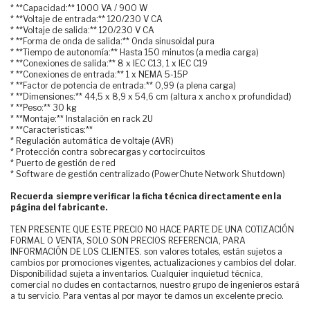
* **Capacidad:** 1000 VA / 900 W
* **Voltaje de entrada:** 120/230 V CA
* **Voltaje de salida:** 120/230 V CA
* **Forma de onda de salida:** Onda sinusoidal pura
* **Tiempo de autonomía:** Hasta 150 minutos (a media carga)
* **Conexiones de salida:** 8 x IEC C13, 1 x IEC C19
* **Conexiones de entrada:** 1 x NEMA 5-15P
* **Factor de potencia de entrada:** 0,99 (a plena carga)
* **Dimensiones:** 44,5 x 8,9 x 54,6 cm (altura x ancho x profundidad)
* **Peso:** 30 kg
* **Montaje:** Instalación en rack 2U
* **Características:**
* Regulación automática de voltaje (AVR)
* Protección contra sobrecargas y cortocircuitos
* Puerto de gestión de red
* Software de gestión centralizado (PowerChute Network Shutdown)
Recuerda siempre verificar la ficha técnica directamente en la
página del fabricante.
TEN PRESENTE QUE ESTE PRECIO NO HACE PARTE DE UNA COTIZACIÓN
FORMAL O VENTA, SOLO SON PRECIOS REFERENCIA, PARA
INFORMACIÓN DE LOS CLIENTES. son valores totales, están sujetos a
cambios por promociones vigentes, actualizaciones y cambios del dolar.
Disponibilidad sujeta a inventarios. Cualquier inquietud técnica,
comercial no dudes en contactarnos, nuestro grupo de ingenieros estará
a tu servicio. Para ventas al por mayor te damos un excelente precio.