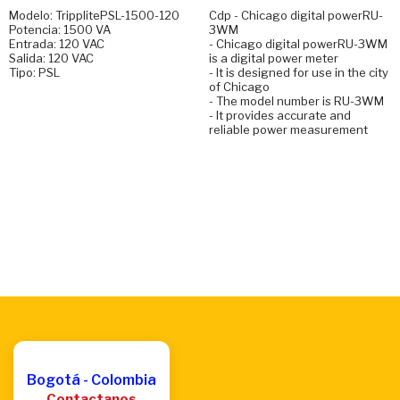
Modelo: TripplitePSL-1500-120
Cdp - Chicago digital powerRU-
Potencia: 1500 VA
3WM
Entrada: 120 VAC
- Chicago digital powerRU-3WM
Salida: 120 VAC
is a digital power meter
Tipo: PSL
- It is designed for use in the city
of Chicago
- The model number is RU-3WM
- It provides accurate and
reliable power measurement
Bogotá - Colombia
Contactanos