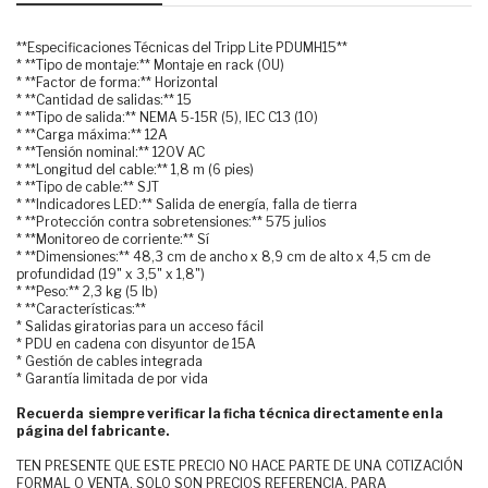
**Especificaciones Técnicas del Tripp Lite PDUMH15**
* **Tipo de montaje:** Montaje en rack (0U)
* **Factor de forma:** Horizontal
* **Cantidad de salidas:** 15
* **Tipo de salida:** NEMA 5-15R (5), IEC C13 (10)
* **Carga máxima:** 12A
* **Tensión nominal:** 120V AC
* **Longitud del cable:** 1,8 m (6 pies)
* **Tipo de cable:** SJT
* **Indicadores LED:** Salida de energía, falla de tierra
* **Protección contra sobretensiones:** 575 julios
* **Monitoreo de corriente:** Sí
* **Dimensiones:** 48,3 cm de ancho x 8,9 cm de alto x 4,5 cm de
profundidad (19" x 3,5" x 1,8")
* **Peso:** 2,3 kg (5 lb)
* **Características:**
* Salidas giratorias para un acceso fácil
* PDU en cadena con disyuntor de 15A
* Gestión de cables integrada
* Garantía limitada de por vida
Recuerda siempre verificar la ficha técnica directamente en la
página del fabricante.
TEN PRESENTE QUE ESTE PRECIO NO HACE PARTE DE UNA COTIZACIÓN
FORMAL O VENTA, SOLO SON PRECIOS REFERENCIA, PARA