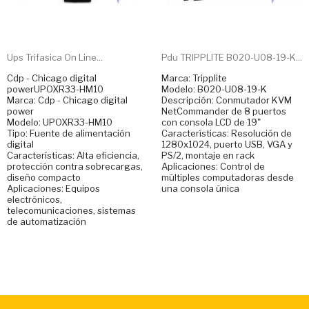
Ups Trifasica On Line...
Pdu TRIPPLITE B020-U08-19-K...
Cdp - Chicago digital
Marca: Tripplite
powerUPOXR33-HM10
Modelo: B020-U08-19-K
Marca: Cdp - Chicago digital
Descripción: Conmutador KVM
power
NetCommander de 8 puertos
Modelo: UPOXR33-HM10
con consola LCD de 19"
Tipo: Fuente de alimentación
Características: Resolución de
digital
1280x1024, puerto USB, VGA y
Características: Alta eficiencia,
PS/2, montaje en rack
protección contra sobrecargas,
Aplicaciones: Control de
diseño compacto
múltiples computadoras desde
Aplicaciones: Equipos
una consola única
electrónicos,
telecomunicaciones, sistemas
de automatización