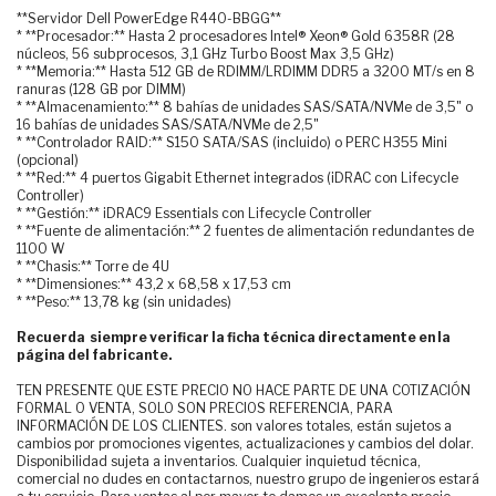
**Servidor Dell PowerEdge R440-BBGG**
* **Procesador:** Hasta 2 procesadores Intel® Xeon® Gold 6358R (28
núcleos, 56 subprocesos, 3,1 GHz Turbo Boost Max 3,5 GHz)
* **Memoria:** Hasta 512 GB de RDIMM/LRDIMM DDR5 a 3200 MT/s en 8
ranuras (128 GB por DIMM)
* **Almacenamiento:** 8 bahías de unidades SAS/SATA/NVMe de 3,5" o
16 bahías de unidades SAS/SATA/NVMe de 2,5"
* **Controlador RAID:** S150 SATA/SAS (incluido) o PERC H355 Mini
(opcional)
* **Red:** 4 puertos Gigabit Ethernet integrados (iDRAC con Lifecycle
Controller)
* **Gestión:** iDRAC9 Essentials con Lifecycle Controller
* **Fuente de alimentación:** 2 fuentes de alimentación redundantes de
1100 W
* **Chasis:** Torre de 4U
* **Dimensiones:** 43,2 x 68,58 x 17,53 cm
* **Peso:** 13,78 kg (sin unidades)
Recuerda siempre verificar la ficha técnica directamente en la
página del fabricante.
TEN PRESENTE QUE ESTE PRECIO NO HACE PARTE DE UNA COTIZACIÓN
FORMAL O VENTA, SOLO SON PRECIOS REFERENCIA, PARA
INFORMACIÓN DE LOS CLIENTES. son valores totales, están sujetos a
cambios por promociones vigentes, actualizaciones y cambios del dolar.
Disponibilidad sujeta a inventarios. Cualquier inquietud técnica,
comercial no dudes en contactarnos, nuestro grupo de ingenieros estará