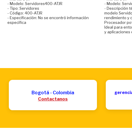
- Modelo: Servidores400-ATJR
- Modelo: Ser
- Tipo: Servidores
- Descripción t
- Código: 400-ATJR
modelo Servid
- Especificación: No se encontró información
rendimiento y 
específica
Procesador po
Ideal para ent
y aplicaciones c
Bogotá - Colombia
gerenci
Contactanos