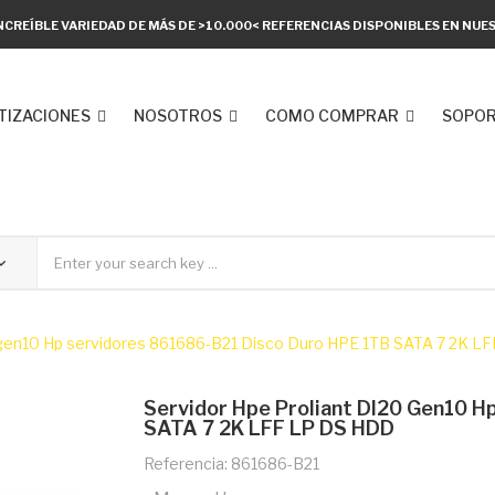
NCREÍBLE VARIEDAD DE MÁS DE >10.000< REFERENCIAS DISPONIBLES EN NU
TIZACIONES
NOSOTROS
COMO COMPRAR
SOPOR
0 gen10 Hp servidores 861686-B21 Disco Duro HPE 1TB SATA 7 2K 
Servidor Hpe Proliant Dl20 Gen10 
SATA 7 2K LFF LP DS HDD
Referencia: 861686-B21