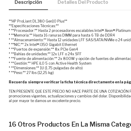
Descripción
Detalles Del Producto
**HP ProLiant DL380 Gen10 Plus**
**Especificaciones Técnicas:**
* **Procesador:** Hasta 2 procesadores escalables Intel® Xeon® Platinu
* **Memoria:** Hasta 16 ranuras DIMM para hasta 6 TB de DDR4
* **Almacenamiento:** Hasta 12 unidades LFF SAS/SATA/NVMe o 24 un
* **NIC:** 2x Intel® I350 Gigabit Ethernet
* **Puertos de expansión:** 8x PCIe Gen4
* **Bahías de unidades:** 12x LFF o 24x SFF
* **Fuente de alimentación:** 2x 800W y opción de fuentes de alimenta
* **Gestión:** HPE iLO 5 con Active Health System
* **Dimensiones:** 1U (1.75 pulgadas de alto)
* **Peso:** 27 lbs (12,25 kg)
Recuerda siempre verificar la ficha técnica directamente en la pág
TEN PRESENTE QUE ESTE PRECIO NO HACE PARTE DE UNA COTIZACIÓN FOR
promociones vigentes, actualizaciones y cambios del dolar. Disponibilida
al por mayor te damos un excelente precio.
16 Otros Productos En La Misma Catego