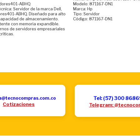
vidores401-ABHQ
Modelo: 871167-DN1
écnica: Servidor de la marca Dell,
Marca: Hp
ores401-ABHQ. Diseñado para alto
Tipo: Servidor
capacidad de almacenamiento.
Código: 871167-DN1
tente con memoria expandible.
ornos de servidores empresariales
ríticas.
a@tecnocompras.com.co
Tel: (57) 300 868
Cotizaciones
Telegram: @tecnoco