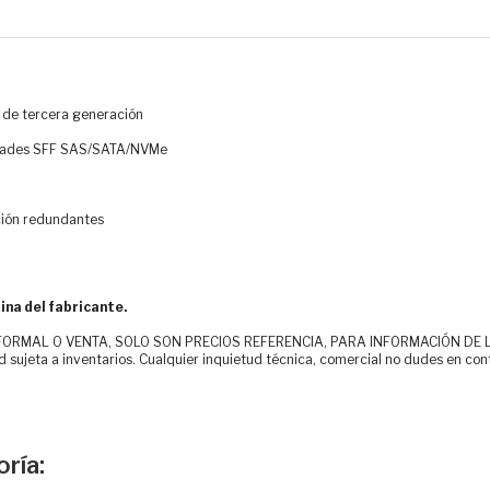
m de tercera generación
idades SFF SAS/SATA/NVMe
ción redundantes
ina del fabricante.
MAL O VENTA, SOLO SON PRECIOS REFERENCIA, PARA INFORMACIÓN DE LOS CLI
d sujeta a inventarios. Cualquier inquietud técnica, comercial no dudes en con
ría: