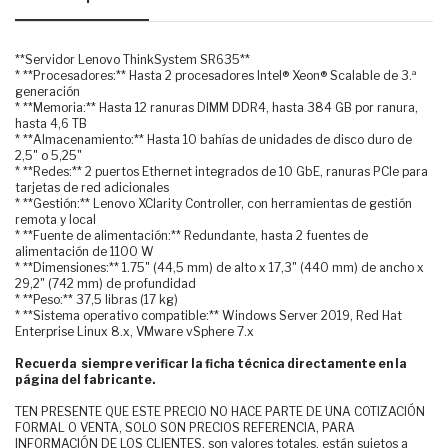
**Servidor Lenovo ThinkSystem SR635**
* **Procesadores:** Hasta 2 procesadores Intel® Xeon® Scalable de 3.ª
generación
* **Memoria:** Hasta 12 ranuras DIMM DDR4, hasta 384 GB por ranura,
hasta 4,6 TB
* **Almacenamiento:** Hasta 10 bahías de unidades de disco duro de
2,5" o 5,25"
* **Redes:** 2 puertos Ethernet integrados de 10 GbE, ranuras PCIe para
tarjetas de red adicionales
* **Gestión:** Lenovo XClarity Controller, con herramientas de gestión
remota y local
* **Fuente de alimentación:** Redundante, hasta 2 fuentes de
alimentación de 1100 W
* **Dimensiones:** 1.75" (44,5 mm) de alto x 17,3" (440 mm) de ancho x
29,2" (742 mm) de profundidad
* **Peso:** 37,5 libras (17 kg)
* **Sistema operativo compatible:** Windows Server 2019, Red Hat
Enterprise Linux 8.x, VMware vSphere 7.x
Recuerda siempre verificar la ficha técnica directamente en la
página del fabricante.
TEN PRESENTE QUE ESTE PRECIO NO HACE PARTE DE UNA COTIZACIÓN
FORMAL O VENTA, SOLO SON PRECIOS REFERENCIA, PARA
INFORMACIÓN DE LOS CLIENTES. son valores totales, están sujetos a