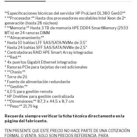
**Especificaciones técnicas del servidor HP ProLiant DL380 Gen10**
* **Procesador:** Hasta dos procesadores escalables Intel Xeon de 2ª
generación (hasta 28 núcleos)
* **Memoria:** Hasta 3 TB de memoria HPE DDR4 SmartMemory (2933
MT/s) en 24 ranuras DIMM
* **Almacenamiento:**
* Hasta 10 bahías LFF SAS/SATA/NVMe de 3,5"
* Hasta 24 bahías SFF SAS/SATA/NVMe de 2,5"
* Controladoras RAID HPE Smart Array integradas
* **Red:**
* 4x puertos Gigabit Ethernet integrados
* Ranuras PCIe para tarjetas de red adicionales
* **Chasis:**
* Torre de 2U
* Fuente de alimentación redundante
* **Gestión:**
* iLO 5 para gestión remota
* HP OneView para gestión centralizada
* **Dimensiones:** 87,3 x 44,5 x 8,7 cm
* **Peso:** 21,79 kg
Recuerda siempre verificar la ficha técnica directamente en la
página del fabricante.
TEN PRESENTE QUE ESTE PRECIO NO HACE PARTE DE UNA COTIZACIÓN
FORMAL O VENTA, SOLO SON PRECIOS REFERENCIA, PARA