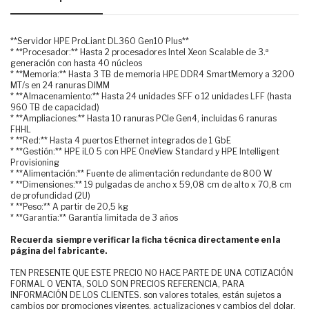
**Servidor HPE ProLiant DL360 Gen10 Plus**
* **Procesador:** Hasta 2 procesadores Intel Xeon Scalable de 3.ª
generación con hasta 40 núcleos
* **Memoria:** Hasta 3 TB de memoria HPE DDR4 SmartMemory a 3200
MT/s en 24 ranuras DIMM
* **Almacenamiento:** Hasta 24 unidades SFF o 12 unidades LFF (hasta
960 TB de capacidad)
* **Ampliaciones:** Hasta 10 ranuras PCIe Gen4, incluidas 6 ranuras
FHHL
* **Red:** Hasta 4 puertos Ethernet integrados de 1 GbE
* **Gestión:** HPE iLO 5 con HPE OneView Standard y HPE Intelligent
Provisioning
* **Alimentación:** Fuente de alimentación redundante de 800 W
* **Dimensiones:** 19 pulgadas de ancho x 59,08 cm de alto x 70,8 cm
de profundidad (2U)
* **Peso:** A partir de 20,5 kg
* **Garantía:** Garantía limitada de 3 años
Recuerda siempre verificar la ficha técnica directamente en la
página del fabricante.
TEN PRESENTE QUE ESTE PRECIO NO HACE PARTE DE UNA COTIZACIÓN
FORMAL O VENTA, SOLO SON PRECIOS REFERENCIA, PARA
INFORMACIÓN DE LOS CLIENTES. son valores totales, están sujetos a
cambios por promociones vigentes, actualizaciones y cambios del dolar.