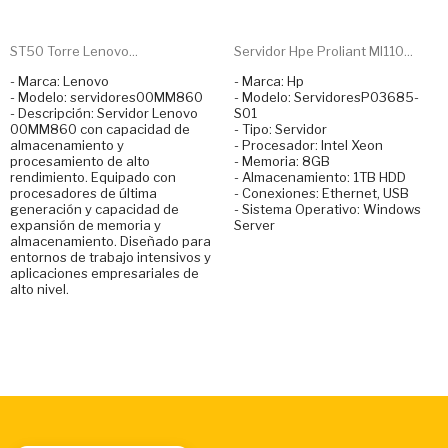
ST50 Torre Lenovo...
Servidor Hpe Proliant Ml110...
- Marca: Lenovo
- Marca: Hp
- Modelo: servidores00MM860
- Modelo: ServidoresP03685-
- Descripción: Servidor Lenovo
S01
00MM860 con capacidad de
- Tipo: Servidor
almacenamiento y
- Procesador: Intel Xeon
procesamiento de alto
- Memoria: 8GB
rendimiento. Equipado con
- Almacenamiento: 1TB HDD
procesadores de última
- Conexiones: Ethernet, USB
generación y capacidad de
- Sistema Operativo: Windows
expansión de memoria y
Server
almacenamiento. Diseñado para
entornos de trabajo intensivos y
aplicaciones empresariales de
alto nivel.