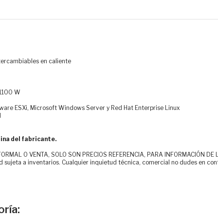
ercambiables en caliente
e 1100 W
Mware ESXi, Microsoft Windows Server y Red Hat Enterprise Linux
d
ina del fabricante.
MAL O VENTA, SOLO SON PRECIOS REFERENCIA, PARA INFORMACIÓN DE LOS CLI
d sujeta a inventarios. Cualquier inquietud técnica, comercial no dudes en con
ría: