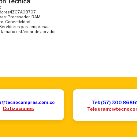
ón Técnica
o
vidores4ZC7A08707
ones: Procesador, RAM,
o, Conectividad
: Servidores para empresas
 Tamaño estándar de servidor
a@tecnocompras.com.co
Tel: (57) 300 868
Cotizaciones
Telegram: @tecnoco