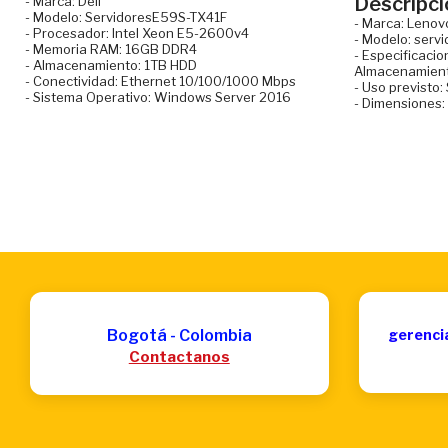
Descripci
- Marca: Dell
- Modelo: ServidoresE59S-TX41F
- Marca: Lenov
- Procesador: Intel Xeon E5-2600v4
- Modelo: ser
- Memoria RAM: 16GB DDR4
- Especificaci
- Almacenamiento: 1TB HDD
Almacenamient
- Conectividad: Ethernet 10/100/1000 Mbps
- Uso previsto
- Sistema Operativo: Windows Server 2016
- Dimensiones:
Bogotá - Colombia
gerenci
Contactanos