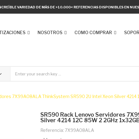
NCREÍBLE VARIEDAD DE MÁS DE >10.000< REFERENCIAS DISPONIBLES EN NU
TIZACIONES
NOSOTROS
COMO COMPRAR
SOPOR
ores 7X99A08ALA ThinkSystem SR590 2U Intel Xeon Silver 4214 
SR590 Rack Lenovo Servidores 7X
Silver 4214 12C 85W 2 2GHz 1x32G
Referencia: 7X99A08ALA