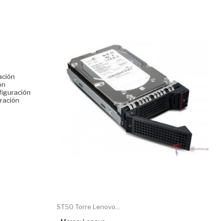
ación
ón
figuración
uración
ST50 Torre Lenovo...