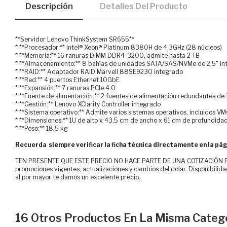
Descripción
Detalles Del Producto
**Servidor Lenovo ThinkSystem SR655**
* **Procesador:** Intel® Xeon® Platinum 8380H de 4.3GHz (28 núcleos)
* **Memoria:** 16 ranuras DIMM DDR4-3200, admite hasta 2 TB
* **Almacenamiento:** 8 bahías de unidades SATA/SAS/NVMe de 2,5" int
* **RAID:** Adaptador RAID Marvell 88SE9230 integrado
* **Red:** 4 puertos Ethernet 10GbE
* **Expansión:** 7 ranuras PCIe 4.0
* **Fuente de alimentación:** 2 fuentes de alimentación redundantes d
* **Gestión:** Lenovo XClarity Controller integrado
* **Sistema operativo:** Admite varios sistemas operativos, incluidos V
* **Dimensiones:** 1U de alto x 43,5 cm de ancho x 61 cm de profundida
* **Peso:** 18,5 kg
Recuerda siempre verificar la ficha técnica directamente en la pág
TEN PRESENTE QUE ESTE PRECIO NO HACE PARTE DE UNA COTIZACIÓN FOR
promociones vigentes, actualizaciones y cambios del dolar. Disponibilida
al por mayor te damos un excelente precio.
16 Otros Productos En La Misma Catego