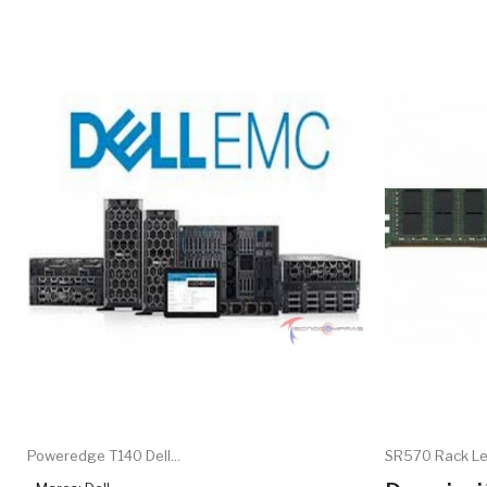
Poweredge T140 Dell...
SR570 Rack Len