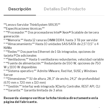
Descripción
Detalles Del Producto
**Lenovo Servidor ThinkSystem SR635**
**Especificaciones técnicas:**
* **Procesador:** Dos procesadores Intel® Xeon® Scalable de tercera
generación
* **Memoria:** Hasta 12 ranuras DIMM DDR4, hasta 3 TB por servidor
* **Almacenamiento:** Hasta 10 unidades SAS/SATA de 2,5"/3,5" o 4
NVMe
* **Redes:** Dos puertos Ethernet de 1 Gb integrados, opciones de
tarjeta PCIe adicionales
* **Ventiladores:** Hasta 6 ventiladores redundantes, velocidad variable
* **Fuente de alimentación:** Redundante de 550 W, opciones de 750
W y 1100 W disponibles
* **Sistema operativo:** Admite VMware, Red Hat, SUSE y Windows
Server
* **Dimensiones:** 1U de altura, 28,3" de ancho, 24,2" de profundidad
(670 mm x 720 mm x 110 mm)
* **Gestión:** Interfaz web integrada XClarity Controller, REST API, CLI
* **Garantía:** Garantía limitada de 3 años
Recuerda siempre verificar la ficha técnica directamente en la
página del fabricante.