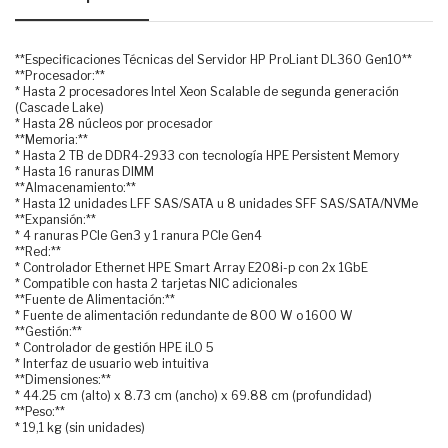
**Especificaciones Técnicas del Servidor HP ProLiant DL360 Gen10**
**Procesador:**
* Hasta 2 procesadores Intel Xeon Scalable de segunda generación
(Cascade Lake)
* Hasta 28 núcleos por procesador
**Memoria:**
* Hasta 2 TB de DDR4-2933 con tecnología HPE Persistent Memory
* Hasta 16 ranuras DIMM
**Almacenamiento:**
* Hasta 12 unidades LFF SAS/SATA u 8 unidades SFF SAS/SATA/NVMe
**Expansión:**
* 4 ranuras PCIe Gen3 y 1 ranura PCIe Gen4
**Red:**
* Controlador Ethernet HPE Smart Array E208i-p con 2x 1GbE
* Compatible con hasta 2 tarjetas NIC adicionales
**Fuente de Alimentación:**
* Fuente de alimentación redundante de 800 W o 1600 W
**Gestión:**
* Controlador de gestión HPE iLO 5
* Interfaz de usuario web intuitiva
**Dimensiones:**
* 44.25 cm (alto) x 8.73 cm (ancho) x 69.88 cm (profundidad)
**Peso:**
* 19,1 kg (sin unidades)