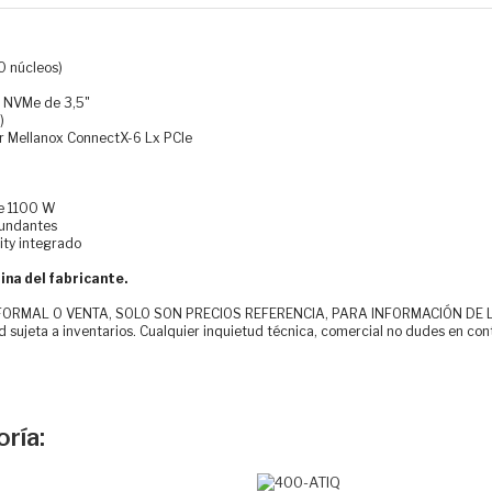
0 núcleos)
x NVMe de 3,5"
)
or Mellanox ConnectX-6 Lx PCIe
de 1100 W
dundantes
ity integrado
ina del fabricante.
MAL O VENTA, SOLO SON PRECIOS REFERENCIA, PARA INFORMACIÓN DE LOS CLI
d sujeta a inventarios. Cualquier inquietud técnica, comercial no dudes en con
ría: