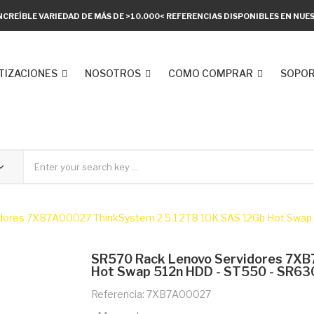
NCREÍBLE VARIEDAD DE MÁS DE >10.000< REFERENCIAS DISPONIBLES EN NU
TIZACIONES
NOSOTROS
COMO COMPRAR
SOPOR
dores 7XB7A00027 ThinkSystem 2 5 1 2TB 10K SAS 12Gb Hot Swap
SR570 Rack Lenovo Servidores 7XB
Hot Swap 512n HDD - ST550 - SR63
Referencia: 7XB7A00027