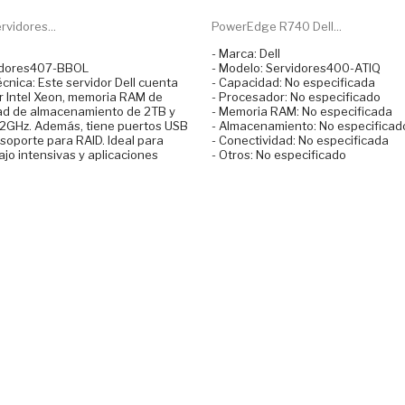
rvidores...
PowerEdge R740 Dell...
- Marca: Dell
vidores407-BBOL
- Modelo: Servidores400-ATIQ
écnica: Este servidor Dell cuenta
- Capacidad: No especificada
 Intel Xeon, memoria RAM de
- Procesador: No especificado
ad de almacenamiento de 2TB y
- Memoria RAM: No especificada
.2GHz. Además, tiene puertos USB
- Almacenamiento: No especificad
 soporte para RAID. Ideal para
- Conectividad: No especificada
jo intensivas y aplicaciones
- Otros: No especificado