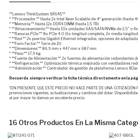
**Lenovo ThinkSystem SR645**
* **Procesador:** Hasta 2x Intel Xeon Scalable de 4ª generación (hasta 4
* **Memoria:** Hasta 12x DDR4 DIMM (hasta 1,5 TB)
* **Almacenamiento:** Hasta 10x unidades SAS/SATA/NVMe de 2,5" o 4
* **Ranuras PCIe:** 8x PCIe 4.0 (6x longitud completa, 2x media longitud
* **Red:** 2x puertos Gigabit Ethernet integrados, opciones de adaptad
* **Form Factor:** Torre de 2U
* **Dimensiones:** 86,9 mm x 447 mm x 687 mm
* **Peso:** 17,9 kg
* **Fuente de Alimentación:** 2x fuentes de alimentación redundantes 
* **Refrigeración:** Optimización térmica mejorada con ventiladores re
* **Administración:** Controlador de gestión de plataforma Lenovo XClar
Recuerda siempre verificar la ficha técnica directamente en la pág
TEN PRESENTE QUE ESTE PRECIO NO HACE PARTE DE UNA COTIZACIÓN FOR
promociones vigentes, actualizaciones y cambios del dolar. Disponibilida
al por mayor te damos un excelente precio.
16 Otros Productos En La Misma Catego