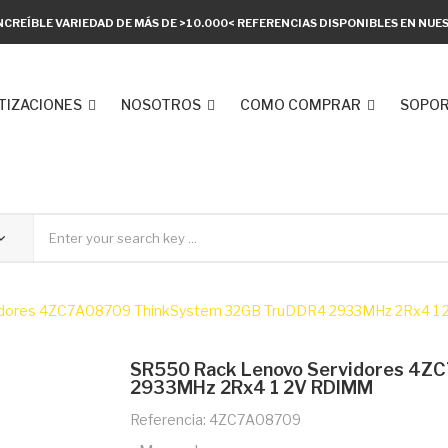
NCREÍBLE VARIEDAD DE MÁS DE >10.000< REFERENCIAS DISPONIBLES EN NU
TIZACIONES
NOSOTROS
COMO COMPRAR
SOPOR
idores 4ZC7A08709 ThinkSystem 32GB TruDDR4 2933MHz 2Rx4 1
SR550 Rack Lenovo Servidores 4Z
2933MHz 2Rx4 1 2V RDIMM
Referencia: 4ZC7A08709