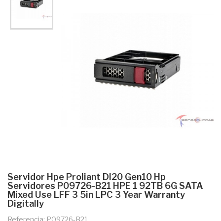
Servidor Hpe Proliant Dl20 Gen10 Hp
Servidores P09726-B21 HPE 1 92TB 6G SATA
Mixed Use LFF 3 5in LPC 3 Year Warranty
Digitally
Referencia: P09726-B21