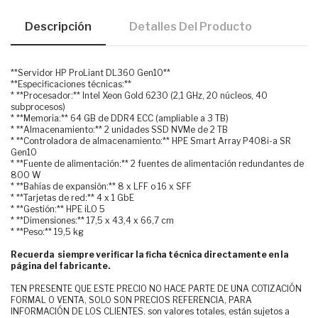
Descripción
Detalles Del Producto
**Servidor HP ProLiant DL360 Gen10**
**Especificaciones técnicas:**
* **Procesador:** Intel Xeon Gold 6230 (2,1 GHz, 20 núcleos, 40
subprocesos)
* **Memoria:** 64 GB de DDR4 ECC (ampliable a 3 TB)
* **Almacenamiento:** 2 unidades SSD NVMe de 2 TB
* **Controladora de almacenamiento:** HPE Smart Array P408i-a SR
Gen10
* **Fuente de alimentación:** 2 fuentes de alimentación redundantes de
800 W
* **Bahías de expansión:** 8 x LFF o 16 x SFF
* **Tarjetas de red:** 4 x 1 GbE
* **Gestión:** HPE iLO 5
* **Dimensiones:** 17,5 x 43,4 x 66,7 cm
* **Peso:** 19,5 kg
Recuerda siempre verificar la ficha técnica directamente en la
página del fabricante.
TEN PRESENTE QUE ESTE PRECIO NO HACE PARTE DE UNA COTIZACIÓN
FORMAL O VENTA, SOLO SON PRECIOS REFERENCIA, PARA
INFORMACIÓN DE LOS CLIENTES. son valores totales, están sujetos a