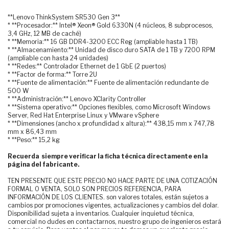
**Lenovo ThinkSystem SR530 Gen 3**
* **Procesador:** Intel® Xeon® Gold 6330N (4 núcleos, 8 subprocesos,
3,4 GHz, 12 MB de caché)
* **Memoria:** 16 GB DDR4-3200 ECC Reg (ampliable hasta 1 TB)
* **Almacenamiento:** Unidad de disco duro SATA de 1 TB y 7200 RPM
(ampliable con hasta 24 unidades)
* **Redes:** Controlador Ethernet de 1 GbE (2 puertos)
* **Factor de forma:** Torre 2U
* **Fuente de alimentación:** Fuente de alimentación redundante de
500 W
* **Administración:** Lenovo XClarity Controller
* **Sistema operativo:** Opciones flexibles, como Microsoft Windows
Server, Red Hat Enterprise Linux y VMware vSphere
* **Dimensiones (ancho x profundidad x altura):** 438,15 mm x 747,78
mm x 86,43 mm
* **Peso:** 15,2 kg
Recuerda siempre verificar la ficha técnica directamente en la
página del fabricante.
TEN PRESENTE QUE ESTE PRECIO NO HACE PARTE DE UNA COTIZACIÓN
FORMAL O VENTA, SOLO SON PRECIOS REFERENCIA, PARA
INFORMACIÓN DE LOS CLIENTES. son valores totales, están sujetos a
cambios por promociones vigentes, actualizaciones y cambios del dolar.
Disponibilidad sujeta a inventarios. Cualquier inquietud técnica,
comercial no dudes en contactarnos, nuestro grupo de ingenieros estará