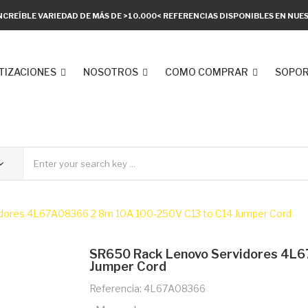
NCREÍBLE VARIEDAD DE MÁS DE >10.000< REFERENCIAS DISPONIBLES EN NU
TIZACIONES
NOSOTROS
COMO COMPRAR
SOPOR
dores 4L67A08366 2 8m 10A 100-250V C13 to C14 Jumper Cord
SR650 Rack Lenovo Servidores 4L
Jumper Cord
Referencia: 4L67A08366