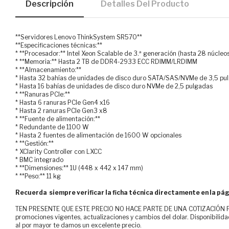
Descripción
Detalles Del Producto
**Servidores Lenovo ThinkSystem SR570**
**Especificaciones técnicas:**
* **Procesador:** Intel Xeon Scalable de 3.ª generación (hasta 28 núcleo
* **Memoria:** Hasta 2 TB de DDR4-2933 ECC RDIMM/LRDIMM
* **Almacenamiento:**
* Hasta 32 bahías de unidades de disco duro SATA/SAS/NVMe de 3,5 pu
* Hasta 16 bahías de unidades de disco duro NVMe de 2,5 pulgadas
* **Ranuras PCIe:**
* Hasta 6 ranuras PCIe Gen4 x16
* Hasta 2 ranuras PCIe Gen3 x8
* **Fuente de alimentación:**
* Redundante de 1100 W
* Hasta 2 fuentes de alimentación de 1600 W opcionales
* **Gestión:**
* XClarity Controller con LXCC
* BMC integrado
* **Dimensiones:** 1U (448 x 442 x 147 mm)
* **Peso:** 11 kg
Recuerda siempre verificar la ficha técnica directamente en la pág
TEN PRESENTE QUE ESTE PRECIO NO HACE PARTE DE UNA COTIZACIÓN FOR
promociones vigentes, actualizaciones y cambios del dolar. Disponibilida
al por mayor te damos un excelente precio.