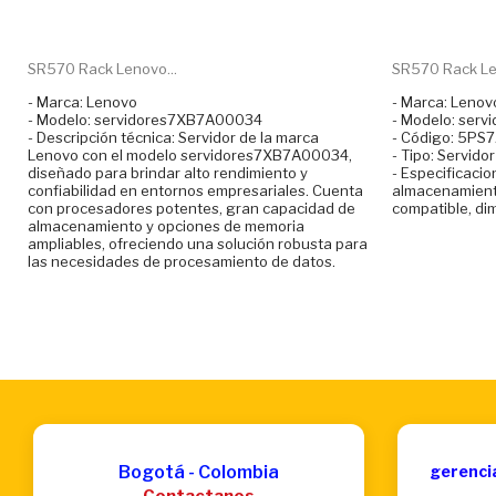
SR570 Rack Lenovo...
SR570 Rack Len
- Marca: Lenovo
- Marca: Lenov
- Modelo: servidores7XB7A00034
- Modelo: ser
- Descripción técnica: Servidor de la marca
- Código: 5PS
Lenovo con el modelo servidores7XB7A00034,
- Tipo: Servidor
diseñado para brindar alto rendimiento y
- Especificaci
confiabilidad en entornos empresariales. Cuenta
almacenamiento
con procesadores potentes, gran capacidad de
compatible, di
almacenamiento y opciones de memoria
ampliables, ofreciendo una solución robusta para
las necesidades de procesamiento de datos.
Bogotá - Colombia
gerenci
Contactanos