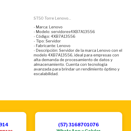
ST50 Torre Lenovo...
- Marca: Lenovo
- Modelo: servidores4XB7A13556
- Código: 4XB7A13556
- Tipo: Servidor
- Fabricante: Lenovo
- Descripción: Servidor de la marca Lenovo con el
modelo 4XB7A13556, ideal para empresas con
alta demanda de procesamiento de datos y
almacenamiento. Cuenta con tecnología
avanzada para brindar un rendimiento óptimo y
escalabilidad.
6914
(57) 3168701076
mpras
WhatsApp y Celular