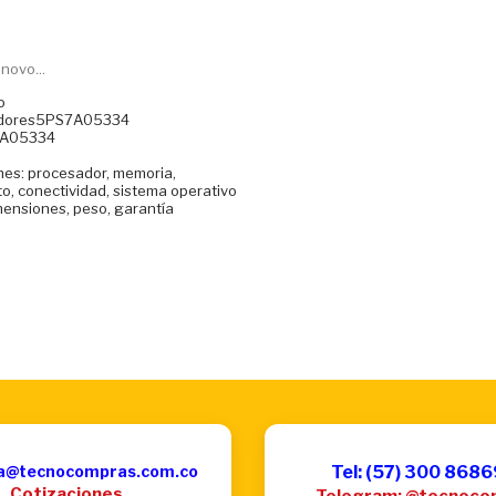
ovo...
o
vidores5PS7A05334
7A05334
ones: procesador, memoria,
, conectividad, sistema operativo
mensiones, peso, garantía
a@tecnocompras.com.co
Tel: (57) 300 868
Cotizaciones
Telegram: @tecnoco