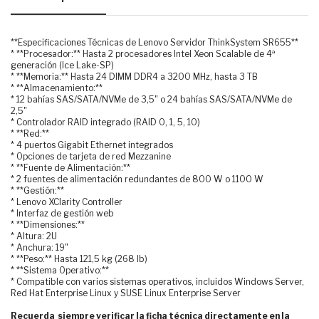
**Especificaciones Técnicas de Lenovo Servidor ThinkSystem SR655**
* **Procesador:** Hasta 2 procesadores Intel Xeon Scalable de 4ª
generación (Ice Lake-SP)
* **Memoria:** Hasta 24 DIMM DDR4 a 3200 MHz, hasta 3 TB
* **Almacenamiento:**
* 12 bahías SAS/SATA/NVMe de 3,5" o 24 bahías SAS/SATA/NVMe de
2,5"
* Controlador RAID integrado (RAID 0, 1, 5, 10)
* **Red:**
* 4 puertos Gigabit Ethernet integrados
* Opciones de tarjeta de red Mezzanine
* **Fuente de Alimentación:**
* 2 fuentes de alimentación redundantes de 800 W o 1100 W
* **Gestión:**
* Lenovo XClarity Controller
* Interfaz de gestión web
* **Dimensiones:**
* Altura: 2U
* Anchura: 19"
* **Peso:** Hasta 121,5 kg (268 lb)
* **Sistema Operativo:**
* Compatible con varios sistemas operativos, incluidos Windows Server,
Red Hat Enterprise Linux y SUSE Linux Enterprise Server
Recuerda siempre verificar la ficha técnica directamente en la