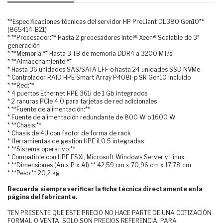
**Especificaciones técnicas del servidor HP ProLiant DL380 Gen10**
(865414-B21)
* **Procesador:** Hasta 2 procesadores Intel® Xeon® Scalable de 3ª
generación
* **Memoria:** Hasta 3 TB de memoria DDR4 a 3200 MT/s
* **Almacenamiento:**
* Hasta 36 unidades SAS/SATA LFF o hasta 24 unidades SSD NVMe
* Controlador RAID HPE Smart Array P408i-p SR Gen10 incluido
* **Red:**
* 4 puertos Ethernet HPE 361i de 1 Gb integrados
* 2 ranuras PCIe 4.0 para tarjetas de red adicionales
* **Fuente de alimentación:**
* Fuente de alimentación redundante de 800 W o 1600 W
* **Chasis:**
* Chasis de 4U con factor de forma de rack
* Herramientas de gestión HPE iLO 5 integradas
* **Sistema operativo:**
* Compatible con HPE ESXi, Microsoft Windows Server y Linux
* **Dimensiones (An x P x Al):** 42,59 cm x 70,96 cm x 17,78 cm
* **Peso:** 20,2 kg
Recuerda siempre verificar la ficha técnica directamente en la
página del fabricante.
TEN PRESENTE QUE ESTE PRECIO NO HACE PARTE DE UNA COTIZACIÓN
FORMAL O VENTA, SOLO SON PRECIOS REFERENCIA, PARA