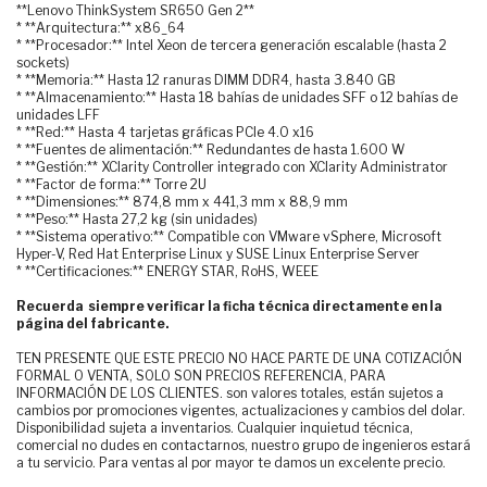
**Lenovo ThinkSystem SR650 Gen 2**
* **Arquitectura:** x86_64
* **Procesador:** Intel Xeon de tercera generación escalable (hasta 2
sockets)
* **Memoria:** Hasta 12 ranuras DIMM DDR4, hasta 3.840 GB
* **Almacenamiento:** Hasta 18 bahías de unidades SFF o 12 bahías de
unidades LFF
* **Red:** Hasta 4 tarjetas gráficas PCIe 4.0 x16
* **Fuentes de alimentación:** Redundantes de hasta 1.600 W
* **Gestión:** XClarity Controller integrado con XClarity Administrator
* **Factor de forma:** Torre 2U
* **Dimensiones:** 874,8 mm x 441,3 mm x 88,9 mm
* **Peso:** Hasta 27,2 kg (sin unidades)
* **Sistema operativo:** Compatible con VMware vSphere, Microsoft
Hyper-V, Red Hat Enterprise Linux y SUSE Linux Enterprise Server
* **Certificaciones:** ENERGY STAR, RoHS, WEEE
Recuerda siempre verificar la ficha técnica directamente en la
página del fabricante.
TEN PRESENTE QUE ESTE PRECIO NO HACE PARTE DE UNA COTIZACIÓN
FORMAL O VENTA, SOLO SON PRECIOS REFERENCIA, PARA
INFORMACIÓN DE LOS CLIENTES. son valores totales, están sujetos a
cambios por promociones vigentes, actualizaciones y cambios del dolar.
Disponibilidad sujeta a inventarios. Cualquier inquietud técnica,
comercial no dudes en contactarnos, nuestro grupo de ingenieros estará
a tu servicio. Para ventas al por mayor te damos un excelente precio.