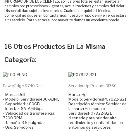
INFORMACIÓN DE LOS CLIENTES. son valores totales, están sujetos a
cambios por promociones vigentes, actualizaciones y cambios del dolar.
Disponibilidad sujeta a inventarios. Cualquier inquietud técnica,
comercial no dudes en contactarnos, nuestro grupo de ingenieros estará
a tu servicio. Para ventas al por mayor te damos un excelente precio.
16 Otros Productos En La Misma
Categoría:
PowerEdge R740 Dell...
Servidor Hp Proliant Dl360...
- Marca: Dell
Marca: Hp
- Modelo: Servidores400-AUNQ
Modelo: ServidoresP07922-B21
- Capacidad: 400GB
Descripción técnica: Servidor de
- Interfaz: SATA 6Gbps
la marca Hp, modelo
- Velocidad de transferencia:
ServidoresP07922-B21,
7200 RPM
diseñado para brindar alto
- Tamaño: 3.5 pulgadas
rendimiento y confiabilidad en
- Uso: Servidores
entornos de servidores