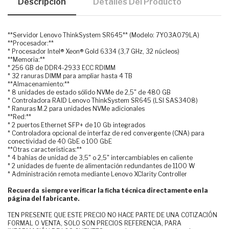
Descripción
Detalles Del Producto
**Servidor Lenovo ThinkSystem SR645** (Modelo: 7Y03A079LA)
**Procesador:**
* Procesador Intel® Xeon® Gold 6334 (3,7 GHz, 32 núcleos)
**Memoria:**
* 256 GB de DDR4-2933 ECC RDIMM
* 32 ranuras DIMM para ampliar hasta 4 TB
**Almacenamiento:**
* 8 unidades de estado sólido NVMe de 2,5" de 480 GB
* Controladora RAID Lenovo ThinkSystem SR645 (LSI SAS3408)
* Ranuras M.2 para unidades NVMe adicionales
**Red:**
* 2 puertos Ethernet SFP+ de 10 Gb integrados
* Controladora opcional de interfaz de red convergente (CNA) para
conectividad de 40 GbE o 100 GbE
**Otras características:**
* 4 bahías de unidad de 3,5" o 2,5" intercambiables en caliente
* 2 unidades de fuente de alimentación redundantes de 1100 W
* Administración remota mediante Lenovo XClarity Controller
Recuerda siempre verificar la ficha técnica directamente en la
página del fabricante.
TEN PRESENTE QUE ESTE PRECIO NO HACE PARTE DE UNA COTIZACIÓN
FORMAL O VENTA, SOLO SON PRECIOS REFERENCIA, PARA