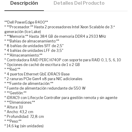
Descripción
Detalles Del Producto
**Dell PowerEdge R400**
* **Procesador:** Hasta 2 procesadores Intel Xeon Scalable de 3.ª
generación (Ice Lake)
* **Memoria:** Hasta 384 GB de memoria DDR4 a 2933 MHz
* **Bahías de almacenamiento:**
* 8 bahías de unidades SFF de 2,5"
* 4 bahías de unidades LFF de 3,5"
* **Almacenamiento:**
* Controladora RAID PERC H740P con soporte para RAID 0, 1, 5, 6, 10
* Opciones de caché de escritura de 1 o 2 GB
* **Red:**
* 4 puertos Ethernet GbE iDRAC9 Base
* 2 ranuras PCIe Gen4 x8 para NIC adicionales
* **Fuente de alimentación:**
* Fuente de alimentación redundante de 550 W
* **Gestión:**
* iDRAC9 con Lifecycle Controller para gestión remota y sin agente
* **Dimensiones:**
* Altura: 1U
* Ancho: 43,2 cm
* Profundidad: 72,8 cm
* **Peso:**
* 14,6 kg (sin unidades)