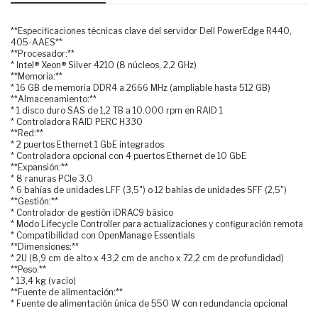
**Especificaciones técnicas clave del servidor Dell PowerEdge R440,
405-AAES**
**Procesador:**
* Intel® Xeon® Silver 4210 (8 núcleos, 2,2 GHz)
**Memoria:**
* 16 GB de memoria DDR4 a 2666 MHz (ampliable hasta 512 GB)
**Almacenamiento:**
* 1 disco duro SAS de 1,2 TB a 10.000 rpm en RAID 1
* Controladora RAID PERC H330
**Red:**
* 2 puertos Ethernet 1 GbE integrados
* Controladora opcional con 4 puertos Ethernet de 10 GbE
**Expansión:**
* 8 ranuras PCIe 3.0
* 6 bahías de unidades LFF (3,5") o 12 bahías de unidades SFF (2,5")
**Gestión:**
* Controlador de gestión iDRAC9 básico
* Modo Lifecycle Controller para actualizaciones y configuración remota
* Compatibilidad con OpenManage Essentials
**Dimensiones:**
* 2U (8,9 cm de alto x 43,2 cm de ancho x 72,2 cm de profundidad)
**Peso:**
* 13,4 kg (vacío)
**Fuente de alimentación:**
* Fuente de alimentación única de 550 W con redundancia opcional