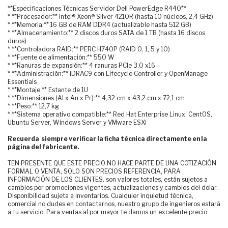
**Especificaciones Técnicas Servidor Dell PowerEdge R440**
* **Procesador:** Intel® Xeon® Silver 4210R (hasta 10 núcleos, 2,4 GHz)
* **Memoria:** 16 GB de RAM DDR4 (actualizable hasta 512 GB)
* **Almacenamiento:** 2 discos duros SATA de 1 TB (hasta 16 discos
duros)
* **Controladora RAID:** PERC H740P (RAID 0, 1, 5 y 10)
* **Fuente de alimentación:** 550 W
* **Ranuras de expansión:** 4 ranuras PCIe 3.0 x16
* **Administración:** iDRAC9 con Lifecycle Controller y OpenManage
Essentials
* **Montaje:** Estante de 1U
* **Dimensiones (Al x An x Pr):** 4,32 cm x 43,2 cm x 72,1 cm
* **Peso:** 12,7 kg
* **Sistema operativo compatible:** Red Hat Enterprise Linux, CentOS,
Ubuntu Server, Windows Server y VMware ESXi
Recuerda siempre verificar la ficha técnica directamente en la
página del fabricante.
TEN PRESENTE QUE ESTE PRECIO NO HACE PARTE DE UNA COTIZACIÓN
FORMAL O VENTA, SOLO SON PRECIOS REFERENCIA, PARA
INFORMACIÓN DE LOS CLIENTES. son valores totales, están sujetos a
cambios por promociones vigentes, actualizaciones y cambios del dolar.
Disponibilidad sujeta a inventarios. Cualquier inquietud técnica,
comercial no dudes en contactarnos, nuestro grupo de ingenieros estará
a tu servicio. Para ventas al por mayor te damos un excelente precio.