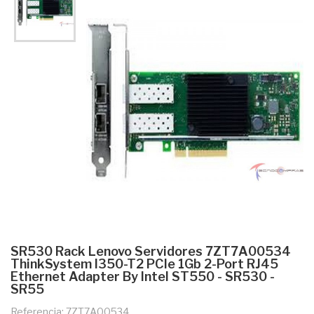
SR530 Rack Lenovo Servidores 7ZT7A00534
ThinkSystem I350-T2 PCIe 1Gb 2-Port RJ45
Ethernet Adapter By Intel ST550 - SR530 -
SR55
Referencia: 7ZT7A00534