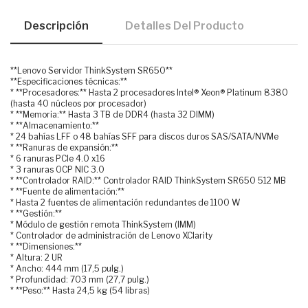
Descripción
Detalles Del Producto
**Lenovo Servidor ThinkSystem SR650**
**Especificaciones técnicas:**
* **Procesadores:** Hasta 2 procesadores Intel® Xeon® Platinum 8380
(hasta 40 núcleos por procesador)
* **Memoria:** Hasta 3 TB de DDR4 (hasta 32 DIMM)
* **Almacenamiento:**
* 24 bahías LFF o 48 bahías SFF para discos duros SAS/SATA/NVMe
* **Ranuras de expansión:**
* 6 ranuras PCIe 4.0 x16
* 3 ranuras OCP NIC 3.0
* **Controlador RAID:** Controlador RAID ThinkSystem SR650 512 MB
* **Fuente de alimentación:**
* Hasta 2 fuentes de alimentación redundantes de 1100 W
* **Gestión:**
* Módulo de gestión remota ThinkSystem (IMM)
* Controlador de administración de Lenovo XClarity
* **Dimensiones:**
* Altura: 2 UR
* Ancho: 444 mm (17,5 pulg.)
* Profundidad: 703 mm (27,7 pulg.)
* **Peso:** Hasta 24,5 kg (54 libras)