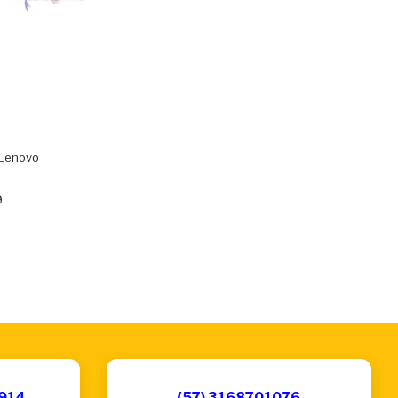
 Lenovo
9
6914
(57) 3168701076