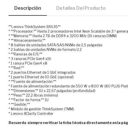
Descripción
Detalles Del Producto
**Lenovo ThinkSystem SR635**
* **Procesador:** Hasta 2 procesadores Intel Xeon Scalable de 3.ª gener
* **Memoria:** Hasta 2 TB de DDR4 a 3200 MHz (16 ranuras DIMM)
* **Almacenamiento:**
* 8 bahías de unidades SATA/SAS/NVMe de 2,5 pulgadas
* 2 bahías de unidades NVMe de formato U.2
* **Ranuras de E/S:**
* 3 ranuras PCIe Gen4 x16
* 1 ranura PCIe Gen4 x8
* **Red:**
* 2 puertos Ethernet de 1 GbE integrados
* 1 puerto Ethernet de 10 GbE (opcional)
* **Fuente de alimentación:**
* Fuente de alimentación redundante de 550 W o 800 W (80 PLUS Plat
* **Dimensiones:** 1U x 22,67 pulgadas (profundidad)
* **Peso:** 22,2 libras (mínimo)
* **Factor de forma:** 1U
* **Gestión:**
* Módulo de gestión ThinkSystem (TMM)
* Lenovo XClarity Controller
Recuerda siempre verificar la ficha técnica directamente en la pág