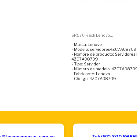
SR570 Rack Lenovo...
- Marca: Lenovo
- Modelo: servidores4ZC7A08709
- Nombre de producto: Servidores
4ZC7A08709
- Tipo: Servidor
- Número de modelo: 4ZC7A0870
- Fabricante: Lenovo
- Código: 4ZC7A08709
a@tecnocompras.com.co
Tel: (57) 300 868