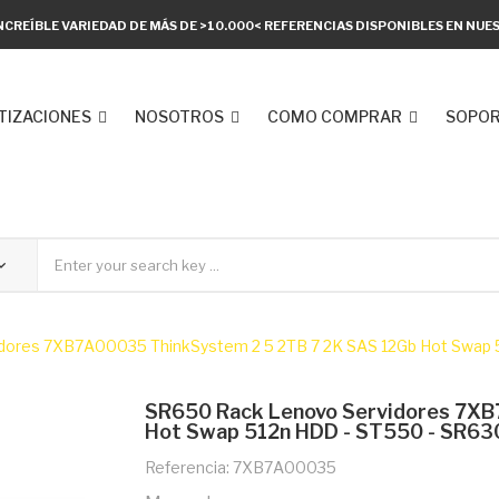
NCREÍBLE VARIEDAD DE MÁS DE >10.000< REFERENCIAS DISPONIBLES EN NU
TIZACIONES
NOSOTROS
COMO COMPRAR
SOPOR
dores 7XB7A00035 ThinkSystem 2 5 2TB 7 2K SAS 12Gb Hot Swap
SR650 Rack Lenovo Servidores 7XB
Hot Swap 512n HDD - ST550 - SR63
Referencia: 7XB7A00035