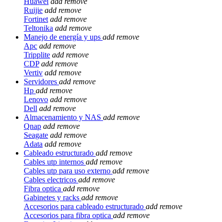
Huawei
add
remove
Ruijie
add
remove
Fortinet
add
remove
Teltonika
add
remove
Manejo de energía y ups
add
remove
Apc
add
remove
Tripplite
add
remove
CDP
add
remove
Vertiv
add
remove
Servidores
add
remove
Hp
add
remove
Lenovo
add
remove
Dell
add
remove
Almacenamiento y NAS
add
remove
Qnap
add
remove
Seagate
add
remove
Adata
add
remove
Cableado estructurado
add
remove
Cables utp internos
add
remove
Cables utp para uso externo
add
remove
Cables electricos
add
remove
Fibra optica
add
remove
Gabinetes y racks
add
remove
Accesorios para cableado estructurado
add
remove
Accesorios para fibra optica
add
remove