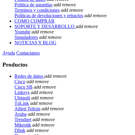
Politica de garantías
add
remove
Terminos y condiciones
add
remove
Políticas de devoluciones y retractos
add
remove
COMO COMPRAR
SOPORTE Y DESARROLLO
add
remove
Youtube
add
remove
Simuladores
add
remove
NOTICIAS Y BLOG
Ayuda
Contactanos
Productos
Redes de datos
add
remove
Cisco
add
remove
Cisco SB
add
remove
Linksys
add
remove
Ubiquiti
add
remove
TpLink
add
remove
Allied Telesis
add
remove
Aruba
add
remove
Trendnet
add
remove
Mikrotik
add
remove
Dlink
add
remove