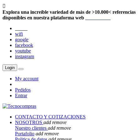

Explora una increíble variedad de más de >10.000< referencias
disponibles en nuestra plataforma web
Localización
twitter
wifi
google
facebook
youtube
instagram
Login
My account
Pedidos
Entrar
CONTACTO Y COTIZACIONES
NOSOTROS
add
remove
Nuestro clientes
add
remove
Portafolio
add
remove
Politica de datos
add
remove