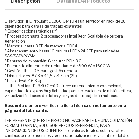
Descripción
Detalles Del Producto
El servidor HPE ProLiant DL380 Gen10 es un servidor en rack de 2U
diseñado para cargas de trabajo exigentes.
**Especificaciones técnicas:**
* Procesador: hasta 2 procesadores Intel Xeon Scalable de tercera
generación
* Memoria: hasta 3 TB de memoria DDR4
* Almacenamiento: hasta 10 ranuras LFF o 24 SFF para unidades
SAS/SATA/NVMe
* Ranuras de expansión: 8 ranuras PCIe 3.0
* Fuente de alimentación: redundante de 800 W o 1600 W
* Gestión: HPE iLO 5 para gestión remota
* Dimensiones: 87,3 x 44,5 x 8,7 cm (2U)
* Peso: desde 16,3 kg
El HPE ProLiant DL380 Gen10 ofrece un rendimiento excepcional,
capacidad de expansión y fiabilidad para aplicaciones de misión crítica,
virtualización, bases de datos y cargas de trabajo informáticas.
Recuerda siempre verificar la ficha técnica directamente en la
página del fabricante.
TEN PRESENTE QUE ESTE PRECIO NO HACE PARTE DE UNA COTIZACIÓN
FORMAL O VENTA, SOLO SON PRECIOS REFERENCIA, PARA
INFORMACIÓN DE LOS CLIENTES. son valores totales, están sujetos a
cambios por promociones vigentes, actualizaciones y cambios del dolar.