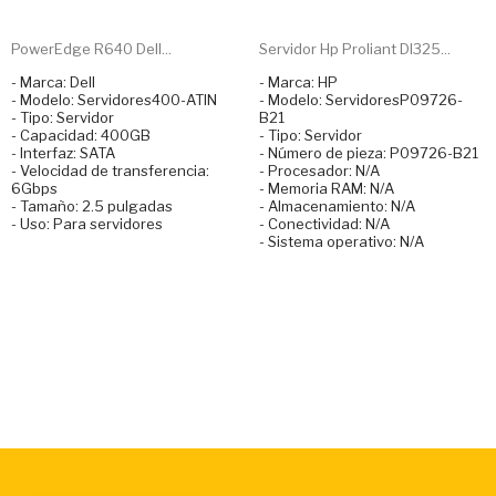
PowerEdge R640 Dell...
Servidor Hp Proliant Dl325...
- Marca: Dell
- Marca: HP
- Modelo: Servidores400-ATIN
- Modelo: ServidoresP09726-
- Tipo: Servidor
B21
- Capacidad: 400GB
- Tipo: Servidor
- Interfaz: SATA
- Número de pieza: P09726-B21
- Velocidad de transferencia:
- Procesador: N/A
6Gbps
- Memoria RAM: N/A
- Tamaño: 2.5 pulgadas
- Almacenamiento: N/A
- Uso: Para servidores
- Conectividad: N/A
- Sistema operativo: N/A