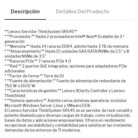
Descripción
Detalles Del Producto
**Lenovo Servidor ThinkSystem SR645**
* **Procesador:** Hasta 2 procesadores Intel® Xeon® Scalable de 3.ª
generación
* **Memoria:** Hasta 24 ranuras DDR4, admite hasta 3 TB de memoria
* **Almacenamiento:** Hasta 10 unidades SAS/SATA/NVMe de 2,5" o 8
unidades NVMe de 3,5"
* **Ranuras PCIe:** 7 ranuras PCIe 4.0
* **Red:** 2 puertos GbE integrados, opciones para adaptadores PCIe
adicionales
* **Factor de forma:** Torre de 2U
* **Fuente de alimentación:** Fuente de alimentación redundante de
750 W o 1600 W
* **Características de gestión:** Lenovo XClarity Controller y Lenovo
ThinkShield
* **Sistema operativo:** Admite varios sistemas operativos, incluidos
Microsoft Windows Server, Linux y VMware ESXi
El Lenovo Servidor ThinkSystem SR645 es un servidor de rack versátil y
potente diseñado para diversas cargas de trabajo, como virtualización,
bases de datos y aplicaciones empresariales. Ofrece un rendimiento
excepcional, escalabilidad y confiabilidad para satisfacer las crecientes
demandas de los entornos de TI modernos.