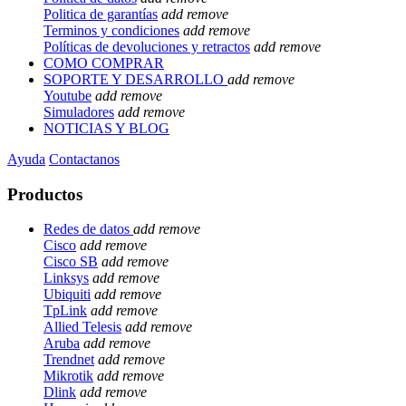
Politica de garantías
add
remove
Terminos y condiciones
add
remove
Políticas de devoluciones y retractos
add
remove
COMO COMPRAR
SOPORTE Y DESARROLLO
add
remove
Youtube
add
remove
Simuladores
add
remove
NOTICIAS Y BLOG
Ayuda
Contactanos
Productos
Redes de datos
add
remove
Cisco
add
remove
Cisco SB
add
remove
Linksys
add
remove
Ubiquiti
add
remove
TpLink
add
remove
Allied Telesis
add
remove
Aruba
add
remove
Trendnet
add
remove
Mikrotik
add
remove
Dlink
add
remove