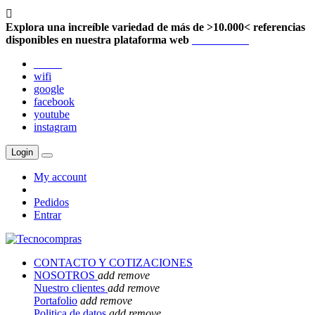

Explora una increíble variedad de más de >10.000< referencias
disponibles en nuestra plataforma web
Localización
twitter
wifi
google
facebook
youtube
instagram
Login
My account
Pedidos
Entrar
CONTACTO Y COTIZACIONES
NOSOTROS
add
remove
Nuestro clientes
add
remove
Portafolio
add
remove
Politica de datos
add
remove