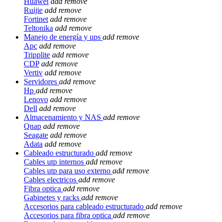
Huawei
add
remove
Ruijie
add
remove
Fortinet
add
remove
Teltonika
add
remove
Manejo de energía y ups
add
remove
Apc
add
remove
Tripplite
add
remove
CDP
add
remove
Vertiv
add
remove
Servidores
add
remove
Hp
add
remove
Lenovo
add
remove
Dell
add
remove
Almacenamiento y NAS
add
remove
Qnap
add
remove
Seagate
add
remove
Adata
add
remove
Cableado estructurado
add
remove
Cables utp internos
add
remove
Cables utp para uso externo
add
remove
Cables electricos
add
remove
Fibra optica
add
remove
Gabinetes y racks
add
remove
Accesorios para cableado estructurado
add
remove
Accesorios para fibra optica
add
remove