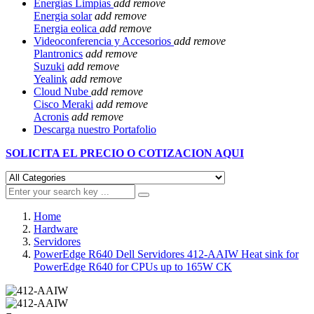
Energias Limpias
add
remove
Energia solar
add
remove
Energia eolica
add
remove
Videoconferencia y Accesorios
add
remove
Plantronics
add
remove
Suzuki
add
remove
Yealink
add
remove
Cloud Nube
add
remove
Cisco Meraki
add
remove
Acronis
add
remove
Descarga nuestro Portafolio
SOLICITA EL
PRECIO O COTIZACION AQUI
Home
Hardware
Servidores
PowerEdge R640 Dell Servidores 412-AAIW Heat sink for
PowerEdge R640 for CPUs up to 165W CK