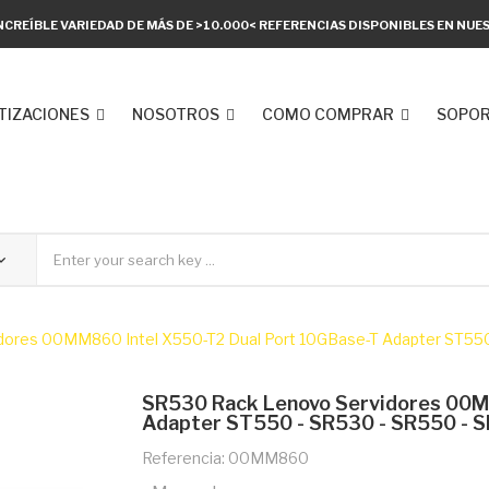
NCREÍBLE VARIEDAD DE MÁS DE >10.000< REFERENCIAS DISPONIBLES EN NU
TIZACIONES
NOSOTROS
COMO COMPRAR
SOPOR
ores 00MM860 Intel X550-T2 Dual Port 10GBase-T Adapter ST550
SR530 Rack Lenovo Servidores 00M
Adapter ST550 - SR530 - SR550 - 
Referencia: 00MM860