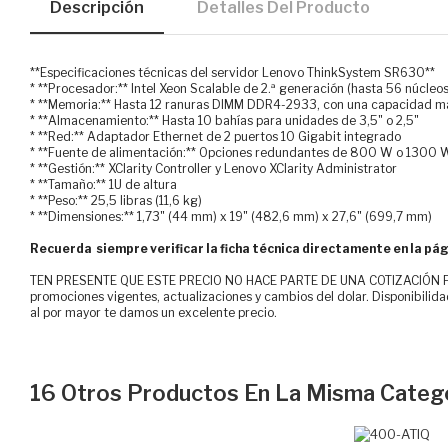
Descripción
Detalles Del Producto
**Especificaciones técnicas del servidor Lenovo ThinkSystem SR630**
* **Procesador:** Intel Xeon Scalable de 2.ª generación (hasta 56 núcleos
* **Memoria:** Hasta 12 ranuras DIMM DDR4-2933, con una capacidad m
* **Almacenamiento:** Hasta 10 bahías para unidades de 3,5" o 2,5"
* **Red:** Adaptador Ethernet de 2 puertos 10 Gigabit integrado
* **Fuente de alimentación:** Opciones redundantes de 800 W o 1300 
* **Gestión:** XClarity Controller y Lenovo XClarity Administrator
* **Tamaño:** 1U de altura
* **Peso:** 25,5 libras (11,6 kg)
* **Dimensiones:** 1,73" (44 mm) x 19" (482,6 mm) x 27,6" (699,7 mm)
Recuerda siempre verificar la ficha técnica directamente en la pág
TEN PRESENTE QUE ESTE PRECIO NO HACE PARTE DE UNA COTIZACIÓN FOR
promociones vigentes, actualizaciones y cambios del dolar. Disponibilida
al por mayor te damos un excelente precio.
16 Otros Productos En La Misma Catego