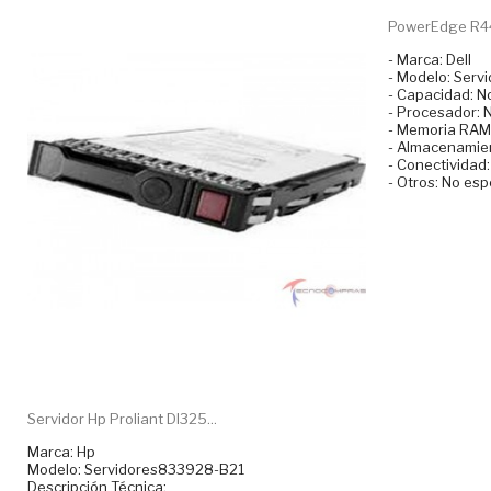
PowerEdge R440
- Marca: Dell
- Modelo: Serv
- Capacidad: N
- Procesador: 
- Memoria RAM:
- Almacenamien
- Conectividad
- Otros: No esp
Servidor Hp Proliant Dl325...
Marca: Hp
Modelo: Servidores833928-B21
Descripción Técnica: