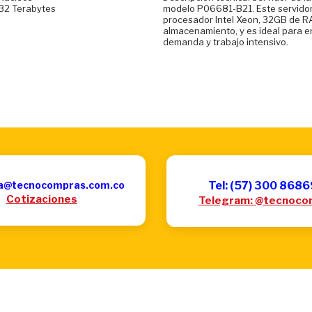
32 Terabytes
modelo P06681-B21. Este servido
procesador Intel Xeon, 32GB de R
almacenamiento, y es ideal para e
demanda y trabajo intensivo.
a@tecnocompras.com.co
Tel: (57) 300 868
Cotizaciones
Telegram: @tecnoco