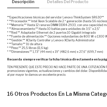
Descripción
Detalles Del Producto
**Especificaciones técnicas del servidor Lenovo ThinkSystem SR630**
* **Procesador:** Intel Xeon Scalable de 2.ª generación (hasta 56 núcleos
* **Memoria:** Hasta 12 ranuras DIMM DDR4-2933, con una capacidad m
* **Almacenamiento:** Hasta 10 bahías para unidades de 3,5" o 2,5"
* **Red:** Adaptador Ethernet de 2 puertos 10 Gigabit integrado
* **Fuente de alimentación:** Opciones redundantes de 800 W o 1300 
* **Gestión:** XClarity Controller y Lenovo XClarity Administrator
* **Tamaño:** 1U de altura
* **Peso:** 25,5 libras (11,6 kg)
* **Dimensiones:** 1,73" (44 mm) x 19" (482,6 mm) x 27,6" (699,7 mm)
Recuerda siempre verificar la ficha técnica directamente en la pág
TEN PRESENTE QUE ESTE PRECIO NO HACE PARTE DE UNA COTIZACIÓN FOR
promociones vigentes, actualizaciones y cambios del dolar. Disponibilida
al por mayor te damos un excelente precio.
16 Otros Productos En La Misma Catego