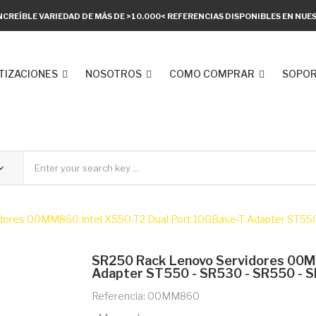
NCREÍBLE VARIEDAD DE MÁS DE >10.000< REFERENCIAS DISPONIBLES EN NU
TIZACIONES
NOSOTROS
COMO COMPRAR
SOPOR
ores 00MM860 Intel X550-T2 Dual Port 10GBase-T Adapter ST550
SR250 Rack Lenovo Servidores 00M
Adapter ST550 - SR530 - SR550 - 
Referencia: 00MM860