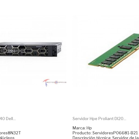
 Dell...
Servidor Hpe Proliant Dl20...
Marca: Hp
dores8N32T
Producto: ServidoresP06681-B21
Núcleos
Descripción técnica: Servidor de l