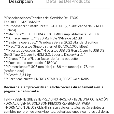
Descripción
Detalles Del Producto
**Especificaciones Técnicas del Servidor Dell E30S-
T4401B061612T3ANv1**
* **Procesador:** Intel® Core™ i5-11400T (2,7 GHz, caché de 12 MB, 6
núcleos)
* **Memoria:** 16 GB DDR4 a 3200 MHz (ampliable hasta 128 GB)
* **Almacenamiento:** SSD M.2 PCIe NVMe de 512 GB
* **Sistema operativo:** Windows Server 2022 Standard Edition
* **Red:** 2 puertos Gigabit Ethernet (10/100/1000 Mbps)
* **Puertos de expansión:** 4 puertos USB 3.2 Gen 1, 1 puerto USB 3.2
Gen 2 Type-C, 1 puerto HDMI 2.0, 1 puerto DisplayPort 1.4
* **Chasis:** Torre 7L con factor de forma pequeño
* **Fuente de alimentación:** 180 W
* **Dimensiones:** 306 mm (alto) x 189 mm (ancho) x 178 mm
(profundidad)
* **Peso:** 3,34 kg
* **Certificaciones:** ENERGY STAR 8.0, EPEAT Gold, RoHS
Recuerda siempre verificar la ficha técnica directamente en la
página del fabricante.
TEN PRESENTE QUE ESTE PRECIO NO HACE PARTE DE UNA COTIZACIÓN
FORMAL O VENTA, SOLO SON PRECIOS REFERENCIA, PARA
INFORMACIÓN DE LOS CLIENTES. son valores totales, están sujetos a
cambios por promociones vigentes, actualizaciones y cambios del dolar.