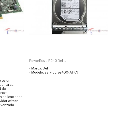
PowerEdge R240 Dell...
- Marca: Dell
- Modelo: Servidores400-ATKN
 es un
cuenta con
d de
ones de
a aplicaciones
vidor ofrece
 avanzada.