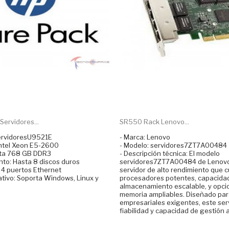
ervidores...
SR550 Rack Lenovo...
ServidoresU9521E
- Marca: Lenovo
Intel Xeon E5-2600
- Modelo: servidores7ZT7A00484
sta 768 GB DDR3
- Descripción técnica: El modelo
to: Hasta 8 discos duros
servidores7ZT7A00484 de Lenovo
 4 puertos Ethernet
servidor de alto rendimiento que 
ativo: Soporta Windows, Linux y
procesadores potentes, capacida
almacenamiento escalable, y opci
memoria ampliables. Diseñado par
empresariales exigentes, este ser
fiabilidad y capacidad de gestión