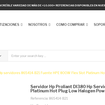
NCREÍBLE VARIEDAD DE MÁS DE >10.000< REFERENCIAS DISPONIBLES EN NU
TIZACIONES
NOSOTROS
COMO COMPRAR
SOPOR
0 Hp servidores 865414-B21 Fuente HPE 800W Flex Slot Platinum Ho
Servidor Hp Proliant Dl380 Hp Ser
Platinum Hot Plug Low Halogen Powe
Referencia: 865414-B21