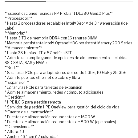
**Especificaciones Técnicas HP ProLiant DL380 Gen10 Plus**
**Procesador:**
* Hasta 2 procesadores escalables Intel® Xeon® de 3.ª generación (Ice
Lake)
**Memoria:**
* Hasta 3 TB de memoria DDR4 con 16 ranuras DIMM
* Memoria persistente Intel® Optane™ DC persistent Memory 200 Series
**Almacenamiento:**
* Hasta 28 bahías LFF o 57 bahías SFF
* Admite una amplia gama de opciones de almacenamiento, incluidas
SSD SATA, SAS y NVMe
**Red:**
* 8 ranuras PCIe para adaptadores de red de 1 GbE, 10 GbE y 25 GbE
* Admite puertos Ethernet de cobre y fibra
**Expansión:**
* 12 ranuras PCIe para tarjetas de expansión
* Admite almacenamiento, redes y cómputo adicionales
**Gestión:**
* HPE iLO 5 para gestión remota
* Servidor de gestión HPE OneView para gestión del ciclo de vida
**Fuente de alimentación:**
* Fuentes de alimentación redundantes de 1600 W
* Fuentes de alimentación redundantes de 800 W (opcionales)
**Dimensiones:**
* Altura: 1U
* Ancho: 43,1 cm (17 pulgadas)