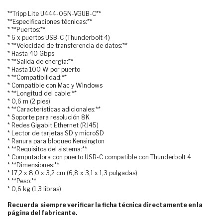
**Tripp Lite U444-06N-VGUB-C**
**Especificaciones técnicas:**
* **Puertos:**
* 6 x puertos USB-C (Thunderbolt 4)
* **Velocidad de transferencia de datos:**
* Hasta 40 Gbps
* **Salida de energía:**
* Hasta 100 W por puerto
* **Compatibilidad:**
* Compatible con Mac y Windows
* **Longitud del cable:**
* 0,6 m (2 pies)
* **Características adicionales:**
* Soporte para resolución 8K
* Redes Gigabit Ethernet (RJ45)
* Lector de tarjetas SD y microSD
* Ranura para bloqueo Kensington
* **Requisitos del sistema:**
* Computadora con puerto USB-C compatible con Thunderbolt 4
* **Dimensiones:**
* 17,2 x 8,0 x 3,2 cm (6,8 x 3,1 x 1,3 pulgadas)
* **Peso:**
* 0,6 kg (1,3 libras)
Recuerda siempre verificar la ficha técnica directamente en la
página del fabricante.