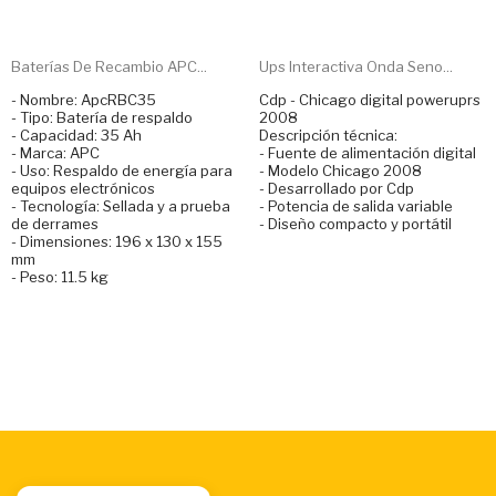
Baterías De Recambio APC...
Ups Interactiva Onda Seno...
- Nombre: ApcRBC35
Cdp - Chicago digital poweruprs
- Tipo: Batería de respaldo
2008
- Capacidad: 35 Ah
Descripción técnica:
- Marca: APC
- Fuente de alimentación digital
- Uso: Respaldo de energía para
- Modelo Chicago 2008
equipos electrónicos
- Desarrollado por Cdp
- Tecnología: Sellada y a prueba
- Potencia de salida variable
de derrames
- Diseño compacto y portátil
- Dimensiones: 196 x 130 x 155
mm
- Peso: 11.5 kg