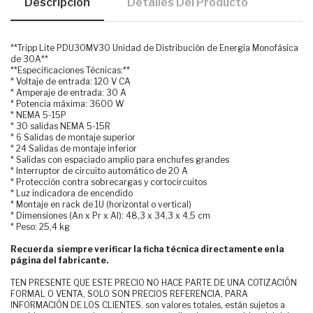
Descripción
Detalles Del Producto
**Tripp Lite PDU30MV30 Unidad de Distribución de Energía Monofásica
de 30A**
**Especificaciones Técnicas:**
* Voltaje de entrada: 120 V CA
* Amperaje de entrada: 30 A
* Potencia máxima: 3600 W
* NEMA 5-15P
* 30 salidas NEMA 5-15R
* 6 Salidas de montaje superior
* 24 Salidas de montaje inferior
* Salidas con espaciado amplio para enchufes grandes
* Interruptor de circuito automático de 20 A
* Protección contra sobrecargas y cortocircuitos
* Luz indicadora de encendido
* Montaje en rack de 1U (horizontal o vertical)
* Dimensiones (An x Pr x Al): 48,3 x 34,3 x 4,5 cm
* Peso: 25,4 kg
Recuerda siempre verificar la ficha técnica directamente en la
página del fabricante.
TEN PRESENTE QUE ESTE PRECIO NO HACE PARTE DE UNA COTIZACIÓN
FORMAL O VENTA, SOLO SON PRECIOS REFERENCIA, PARA
INFORMACIÓN DE LOS CLIENTES. son valores totales, están sujetos a