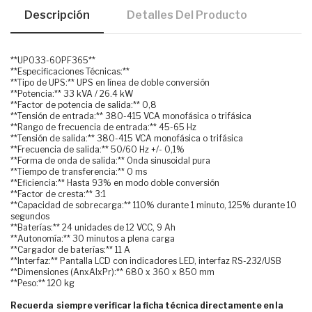
Descripción
Detalles Del Producto
**UPO33-60PF365**
**Especificaciones Técnicas:**
**Tipo de UPS:** UPS en línea de doble conversión
**Potencia:** 33 kVA / 26.4 kW
**Factor de potencia de salida:** 0,8
**Tensión de entrada:** 380-415 VCA monofásica o trifásica
**Rango de frecuencia de entrada:** 45-65 Hz
**Tensión de salida:** 380-415 VCA monofásica o trifásica
**Frecuencia de salida:** 50/60 Hz +/- 0,1%
**Forma de onda de salida:** Onda sinusoidal pura
**Tiempo de transferencia:** 0 ms
**Eficiencia:** Hasta 93% en modo doble conversión
**Factor de cresta:** 3:1
**Capacidad de sobrecarga:** 110% durante 1 minuto, 125% durante 10
segundos
**Baterías:** 24 unidades de 12 VCC, 9 Ah
**Autonomía:** 30 minutos a plena carga
**Cargador de baterías:** 11 A
**Interfaz:** Pantalla LCD con indicadores LED, interfaz RS-232/USB
**Dimensiones (AnxAlxPr):** 680 x 360 x 850 mm
**Peso:** 120 kg
Recuerda siempre verificar la ficha técnica directamente en la