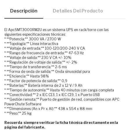
Descripción
Detalles Del Producto
El ApcSMT3000RM2U es un sistema UPS en rack/torre con las
siguientes especificaciones técnicas:
* **Potencia:** 3000 VA / 2700 W
* **Topología:** Línea interactiva
* **Voltaje de entrada:** 100-120/200-240 V CA
* **Rango de frecuencia de entrada:** 47-63 Hz
* **Voltaje de salida:** 230 V CA +/- 10%
* **Regulación de voltaje de salida:** +/- 2%
* **Tiempo de transferencia:** 2-6 ms
* **Forma de onda de salida:** Onda sinusoidal pura
* **Eficiencia:** Hasta 98%
* **Factor de potencia de salida:** 0,9
* **Baterías:** Batería interna de 2 x 12 V / 9 Ah
* **Tiempo de autonomía:** Hasta 40 minutos con carga completa
* **Conectividad:** 2 x IEC C13, 1 x IEC C19, 1 x Puerto USB
* **Gestión remota:** Puerto de gestión de red, compatibles con APC
PowerChute Software
* **Dimensiones (An x Pr x Al):** 438 x 554 x 88 mm
* **Peso:** 25 kg
Recuerda siempre verificar la ficha técnica directamente en la
página del fabricante.