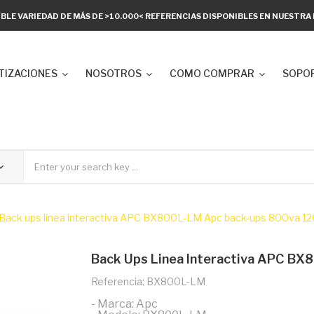
ÍBLE VARIEDAD DE MÁS DE >10.000< REFERENCIAS DISPONIBLES EN NUESTR
TIZACIONES
NOSOTROS
COMO COMPRAR
SOPOR
Back ups linea interactiva APC BX800L-LM Apc back-ups 800va 12
Back Ups Linea Interactiva APC BX
Referencia: BX800L-LM
- Marca: Apc