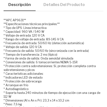
Descripción
Detalles Del Producto
**APC AP9631**
**Especificaciones técnicas principales:**
* Tipo de UPS: Línea interactiva
* Capacidad: 960 VA / 540 W
* Voltaje de entrada: 120 V CA
* Rango de voltaje de entrada: 89-145 V CA
* Frecuencia de entrada: 50/60 Hz (detección automática)
* Voltaje de salida: 120 V CA
* Frecuencia de salida: 50/60 Hz (sincronizada con la entrada)
* Tiempo de transferencia: 2 ms (típico)
* Forma de onda de salida: Onda senoidal simulada
* Conexiones de salida: 6 tomacorrientes NEMA 5-15R
* Protección contra sobretensiones: Sí, protección completa contra
sobretensiones y picos
* Características adicionales:
* Indicadores LED de estado
* Protección de sobrecarga
* Arranque en frío
* Autodiagnóstico
* Soporta hasta 240 minutos de tiempo de ejecución con una carga de
112 W
* Dimensiones (Al x An x Pr): 23,3 x 14 x 10,2 cm
* Peso: 7,6 kg